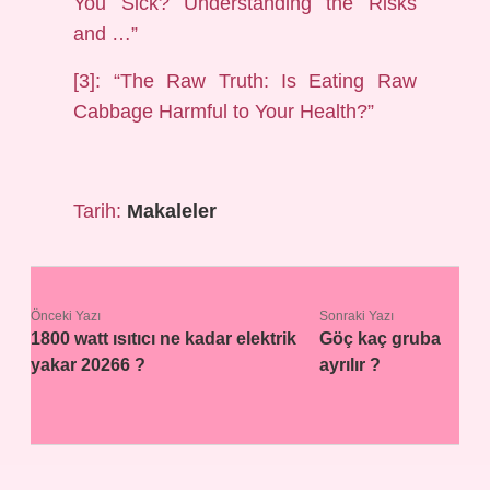
You Sick? Understanding the Risks
and …”
[3]: “The Raw Truth: Is Eating Raw
Cabbage Harmful to Your Health?”
Tarih:
Makaleler
Önceki Yazı
Sonraki Yazı
1800 watt ısıtıcı ne kadar elektrik
Göç kaç gruba
yakar 20266 ?
ayrılır ?