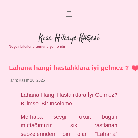
menüyü
Anasayfa
aç
Gizlilik Politikası
Kısa Hikaye Köşesi
Neşeli bilgilerle gününü şenlendir!
Yasal Uyarı
Hakkımızda
Lahana hangi hastalıklara iyi gelmez ?
Tarih: Kasım 20, 2025
Lahana Hangi Hastalıklara İyi Gelmez?
Bilimsel Bir İnceleme
Merhaba sevgili okur, bugün
mutfağımızın sık rastlanan
sebzelerinden biri olan “Lahana”