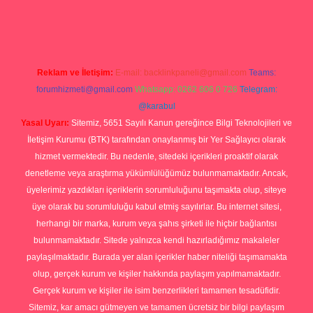
sino giriş
Reklam ve İletişim:
E-mail:
backlinkpaneli@gmail.com
Teams:
forumhizmeti@gmail.com
Whatsapp: 0262 606 0 726
Telegram:
@karabul
Yasal Uyarı:
Sitemiz, 5651 Sayılı Kanun gereğince Bilgi Teknolojileri ve
İletişim Kurumu (BTK) tarafından onaylanmış bir Yer Sağlayıcı olarak
hizmet vermektedir. Bu nedenle, sitedeki içerikleri proaktif olarak
denetleme veya araştırma yükümlülüğümüz bulunmamaktadır. Ancak,
üyelerimiz yazdıkları içeriklerin sorumluluğunu taşımakta olup, siteye
üye olarak bu sorumluluğu kabul etmiş sayılırlar. Bu internet sitesi,
herhangi bir marka, kurum veya şahıs şirketi ile hiçbir bağlantısı
bulunmamaktadır. Sitede yalnızca kendi hazırladığımız makaleler
paylaşılmaktadır. Burada yer alan içerikler haber niteliği taşımamakta
olup, gerçek kurum ve kişiler hakkında paylaşım yapılmamaktadır.
Gerçek kurum ve kişiler ile isim benzerlikleri tamamen tesadüfidir.
Sitemiz, kar amacı gütmeyen ve tamamen ücretsiz bir bilgi paylaşım