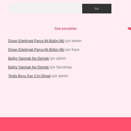
Arama
Son yorumlar
Divan Edebiyatı Parça Mı Bütün Mü
için
admin
Divan Edebiyatı Parça Mı Bütün Mü
için
Kara
Bağış Yapmak Ne Demek
için
admin
Bağış Yapmak Ne Demek
için
Sarsılmaz
Testis Boyu Kaç Cm Olmalı
için
admin
 giriş