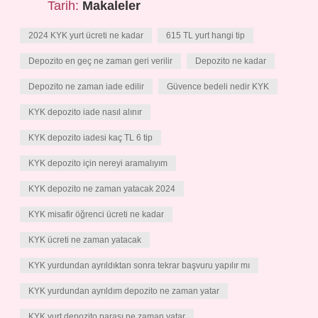
Tarih:
Makaleler
2024 KYK yurt ücreti ne kadar
615 TL yurt hangi tip
Depozito en geç ne zaman geri verilir
Depozito ne kadar
Depozito ne zaman iade edilir
Güvence bedeli nedir KYK
KYK depozito iade nasıl alınır
KYK depozito iadesi kaç TL 6 tip
KYK depozito için nereyi aramalıyım
KYK depozito ne zaman yatacak 2024
KYK misafir öğrenci ücreti ne kadar
KYK ücreti ne zaman yatacak
KYK yurdundan ayrıldıktan sonra tekrar başvuru yapılır mı
KYK yurdundan ayrıldım depozito ne zaman yatar
KYK yurt depozito parası ne zaman yatar