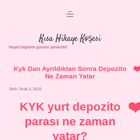
menüyü
Anasayfa
aç
Gizlilik Politikası
Kısa Hikaye Köşesi
Neşeli bilgilerle gününü şenlendir!
Yasal Uyarı
Hakkımızda
Kyk Dan Ayrıldıktan Sonra Depozito
Ne Zaman Yatar
Tarih: Ocak 3, 2025
KYK yurt depozito
parası ne zaman
yatar?