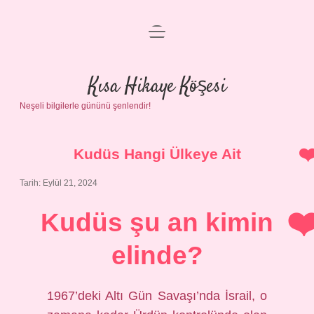
menüyü
Anasayfa
aç
Gizlilik Politikası
Kısa Hikaye Köşesi
Neşeli bilgilerle gününü şenlendir!
Yasal Uyarı
Hakkımızda
Kudüs Hangi Ülkeye Ait
Tarih: Eylül 21, 2024
Kudüs şu an kimin
elinde?
1967’deki Altı Gün Savaşı’nda İsrail, o