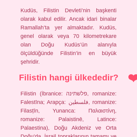
Kudüs, Filistin Devleti’nin başkenti
olarak kabul edilir. Ancak idari binalar
Ramallah’ta yer almaktadır. Kudüs,
genel olarak veya 70 kilometrekare
olan Doğu Kudüs’ün alanıyla
ölçüldüğünde Filistin’in en büyük
şehridir.
Filistin hangi ülkededir?
Filistin (İbranice: פלשתינה‎, romanize:
Falestīna; Arapça: فلسطين, romanize:
Filasṭīn, Yunanca: Παλαιστίνη,
romanize: Palaistinē, Latince:
Palaestina), Doğu Akdeniz ve Orta
Doğu’da, İsrail topraklarının tamamı ve