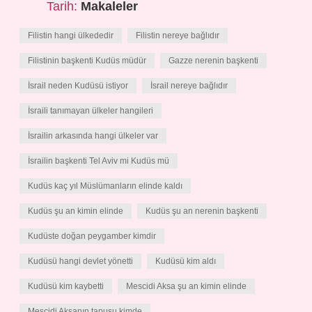
Tarih:
Makaleler
Filistin hangi ülkededir
Filistin nereye bağlıdır
Filistinin başkenti Kudüs müdür
Gazze nerenin başkenti
İsrail neden Kudüsü istiyor
İsrail nereye bağlıdır
İsraili tanımayan ülkeler hangileri
İsrailin arkasında hangi ülkeler var
İsrailin başkenti Tel Aviv mi Kudüs mü
Kudüs kaç yıl Müslümanların elinde kaldı
Kudüs şu an kimin elinde
Kudüs şu an nerenin başkenti
Kudüste doğan peygamber kimdir
Kudüsü hangi devlet yönetti
Kudüsü kim aldı
Kudüsü kim kaybetti
Mescidi Aksa şu an kimin elinde
Mescidi Aksanın tapusu kimde