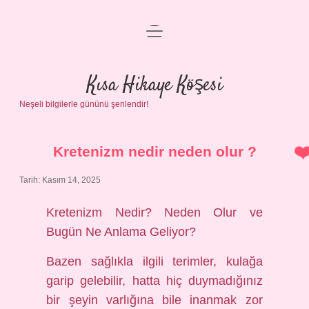
menüyü
Anasayfa
aç
Gizlilik Politikası
Kısa Hikaye Köşesi
Neşeli bilgilerle gününü şenlendir!
Yasal Uyarı
Hakkımızda
Kretenizm nedir neden olur ?
Tarih: Kasım 14, 2025
Kretenizm Nedir? Neden Olur ve
Bugün Ne Anlama Geliyor?
Bazen sağlıkla ilgili terimler, kulağa
garip gelebilir, hatta hiç duymadığınız
bir şeyin varlığına bile inanmak zor