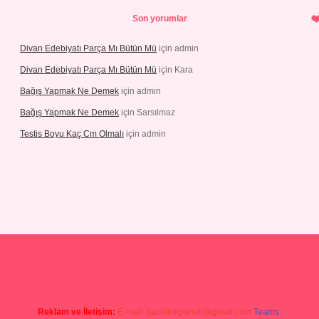
Son yorumlar
Divan Edebiyatı Parça Mı Bütün Mü
için
admin
Divan Edebiyatı Parça Mı Bütün Mü
için
Kara
Bağış Yapmak Ne Demek
için
admin
Bağış Yapmak Ne Demek
için
Sarsılmaz
Testis Boyu Kaç Cm Olmalı
için
admin
casino giriş
Reklam ve İletişim:
E-mail:
backlinkpaneli@gmail.com
Teams: