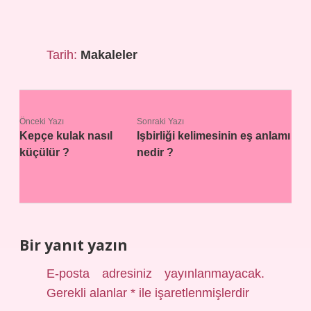
Tarih:
Makaleler
Önceki Yazı
Sonraki Yazı
Kepçe kulak nasıl
Işbirliği kelimesinin eş anlamı
küçülür ?
nedir ?
Bir yanıt yazın
E-posta adresiniz yayınlanmayacak.
Gerekli alanlar
*
ile işaretlenmişlerdir