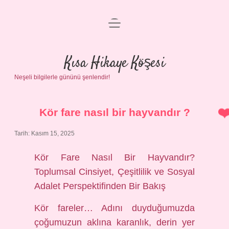
menüyü
Anasayfa
aç
Gizlilik Politikası
Kısa Hikaye Köşesi
Neşeli bilgilerle gününü şenlendir!
Yasal Uyarı
Hakkımızda
Kör fare nasıl bir hayvandır ?
Tarih: Kasım 15, 2025
Kör Fare Nasıl Bir Hayvandır?
Toplumsal Cinsiyet, Çeşitlilik ve Sosyal
Adalet Perspektifinden Bir Bakış
Kör fareler… Adını duyduğumuzda
çoğumuzun aklına karanlık, derin yer