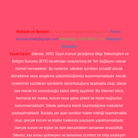
ş
Reklam ve İletişim:
E-mail:
backlinkpaneli@gmail.com
Teams:
forumhizmeti@gmail.com
Whatsapp: 0262 606 0 726
Telegram:
@karabul
Yasal Uyarı:
Sitemiz, 5651 Sayılı Kanun gereğince Bilgi Teknolojileri ve
İletişim Kurumu (BTK) tarafından onaylanmış bir Yer Sağlayıcı olarak
hizmet vermektedir. Bu nedenle, sitedeki içerikleri proaktif olarak
denetleme veya araştırma yükümlülüğümüz bulunmamaktadır. Ancak,
üyelerimiz yazdıkları içeriklerin sorumluluğunu taşımakta olup, siteye
üye olarak bu sorumluluğu kabul etmiş sayılırlar. Bu internet sitesi,
herhangi bir marka, kurum veya şahıs şirketi ile hiçbir bağlantısı
bulunmamaktadır. Sitede yalnızca kendi hazırladığımız makaleler
paylaşılmaktadır. Burada yer alan içerikler haber niteliği taşımamakta
olup, gerçek kurum ve kişiler hakkında paylaşım yapılmamaktadır.
Gerçek kurum ve kişiler ile isim benzerlikleri tamamen tesadüfidir.
Sitemiz, kar amacı gütmeyen ve tamamen ücretsiz bir bilgi paylaşım