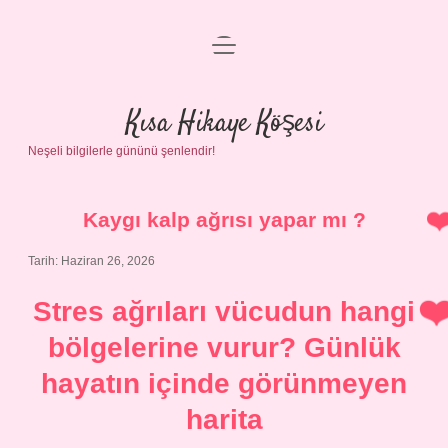
menüyü
Anasayfa
aç
Gizlilik Politikası
Kısa Hikaye Köşesi
Neşeli bilgilerle gününü şenlendir!
Yasal Uyarı
Hakkımızda
Kaygı kalp ağrısı yapar mı ?
Tarih: Haziran 26, 2026
Stres ağrıları vücudun hangi
bölgelerine vurur? Günlük
hayatın içinde görünmeyen
harita