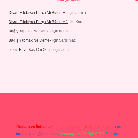
Divan Edebiyatı Parça Mı Bütün Mü
için
admin
Divan Edebiyatı Parça Mı Bütün Mü
için
Kara
Bağış Yapmak Ne Demek
için
admin
Bağış Yapmak Ne Demek
için
Sarsılmaz
Testis Boyu Kaç Cm Olmalı
için
admin
 giriş
Reklam ve İletişim:
E-mail:
backlinkpaneli@gmail.com
Teams:
forumhizmeti@gmail.com
Whatsapp: 0262 606 0 726
Telegram: