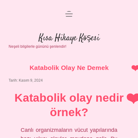
menüyü
Anasayfa
aç
Gizlilik Politikası
Kısa Hikaye Köşesi
Neşeli bilgilerle gününü şenlendir!
Yasal Uyarı
Hakkımızda
Katabolik Olay Ne Demek
Tarih: Kasım 9, 2024
Katabolik olay nedir
örnek?
Canlı organizmaların vücut yapılarında