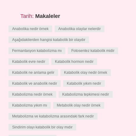
Tarih:
Makaleler
Anabolika nedir örnek
Anabolika olaylar nelerdir
Aşağıdakilerden hangisi katabolik bir olaydır
Fermantasyon katabolizma mı
Fotosentez katabolik midir
Katabolik evre nedir
Katabolik hormon nedir
Katabolik ne anlama gelir
Katabolik olay nedir örnek
Katabolik ve anabolik nedir
Katabolik yıkım nedir
Katabolizma nedir örnek
Katabolizma tepkimesi nedir
Katabolizma yıkım mı
Metabolik olay nedir örnek
Metabolizma ve katabolizma arasındaki fark nedir
Sindirim olayı katabolik bir olay mıdır