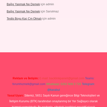
Bağış Yapmak Ne Demek
için
admin
Bağış Yapmak Ne Demek
için
Sarsılmaz
Testis Boyu Kaç Cm Olmalı
için
admin
ş
Reklam ve İletişim:
E-mail:
backlinkpaneli@gmail.com
Teams:
forumhizmeti@gmail.com
Whatsapp: 0262 606 0 726
Telegram:
@karabul
Yasal Uyarı:
Sitemiz, 5651 Sayılı Kanun gereğince Bilgi Teknolojileri ve
İletişim Kurumu (BTK) tarafından onaylanmış bir Yer Sağlayıcı olarak