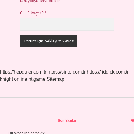
tarayıcıya kaydedilsin.
6 + 2 kaçtır?
*
https://hepguler.com.tr
https://sinto.com.tr
https://riddick.com.tr
knight online
nttgame
Sitemap
Sidebar
Son Yazılar
Dil aksanı ne demek ?