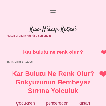
menüyü
Anasayfa
aç
Gizlilik Politikası
Kısa Hikaye Köşesi
Neşeli bilgilerle gününü şenlendir!
Yasal Uyarı
Hakkımızda
Kar bulutu ne renk olur ?
Tarih: Ekim 27, 2025
Kar Bulutu Ne Renk Olur?
Gökyüzünün Bembeyaz
Sırrına Yolculuk
Çocukken pencereden dışarı