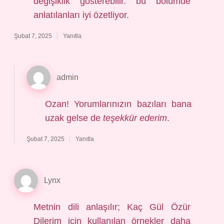
değişiklik gösterebilir. bu bölümde
anlatılanları iyi özetliyor.
Şubat 7, 2025
Yanıtla
admin
Ozan! Yorumlarınızın bazıları bana
uzak gelse de
teşekkür ederim
.
Şubat 7, 2025
Yanıtla
Lynx
Metnin dili anlaşılır; Kaç Gül Özür
Dilerim için kullanılan örnekler daha