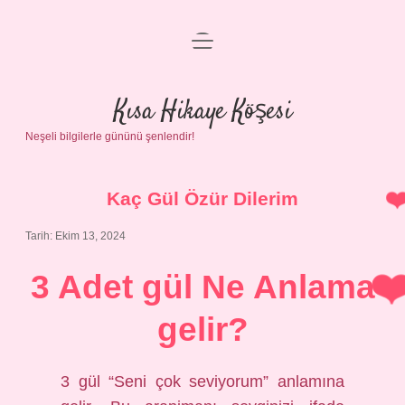
menüyü
Anasayfa
aç
Gizlilik Politikası
Kısa Hikaye Köşesi
Neşeli bilgilerle gününü şenlendir!
Yasal Uyarı
Hakkımızda
Kaç Gül Özür Dilerim
Tarih: Ekim 13, 2024
3 Adet gül Ne Anlama
gelir?
3 gül “Seni çok seviyorum” anlamına