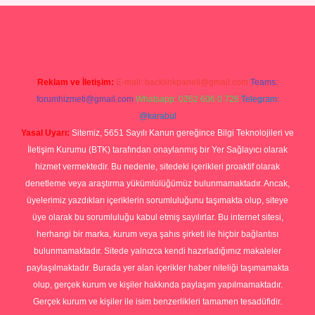
vdcasino giriş
Reklam ve İletişim:
E-mail:
backlinkpaneli@gmail.com
Teams:
forumhizmeti@gmail.com
Whatsapp: 0262 606 0 726
Telegram:
@karabul
Yasal Uyarı:
Sitemiz, 5651 Sayılı Kanun gereğince Bilgi Teknolojileri ve
İletişim Kurumu (BTK) tarafından onaylanmış bir Yer Sağlayıcı olarak
hizmet vermektedir. Bu nedenle, sitedeki içerikleri proaktif olarak
denetleme veya araştırma yükümlülüğümüz bulunmamaktadır. Ancak,
üyelerimiz yazdıkları içeriklerin sorumluluğunu taşımakta olup, siteye
üye olarak bu sorumluluğu kabul etmiş sayılırlar. Bu internet sitesi,
herhangi bir marka, kurum veya şahıs şirketi ile hiçbir bağlantısı
bulunmamaktadır. Sitede yalnızca kendi hazırladığımız makaleler
paylaşılmaktadır. Burada yer alan içerikler haber niteliği taşımamakta
olup, gerçek kurum ve kişiler hakkında paylaşım yapılmamaktadır.
Gerçek kurum ve kişiler ile isim benzerlikleri tamamen tesadüfidir.