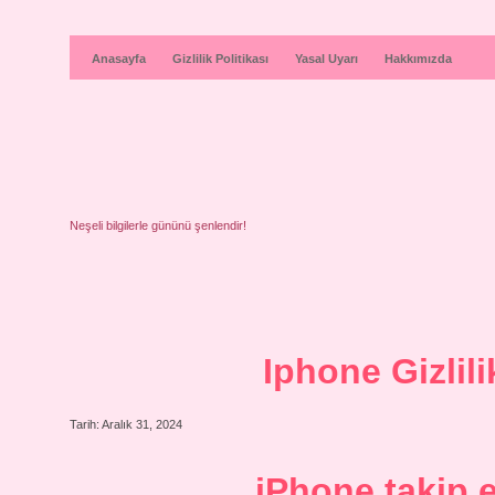
Anasayfa
Gizlilik Politikası
Yasal Uyarı
Hakkımızda
Neşeli bilgilerle gününü şenlendir!
Iphone Gizlil
Tarih: Aralık 31, 2024
iPhone takip e