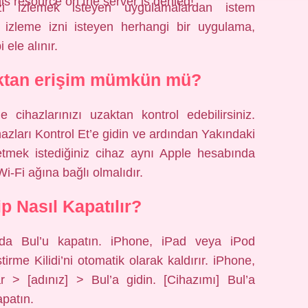
is resource on the server is denied!
inizi izlemek isteyen uygulamalardan istem
, izleme izni isteyen herhangi bir uygulama,
ele alınır.
aktan erişim mümkün mü?
 cihazlarınızı uzaktan kontrol edebilirsiniz.
ihazları Kontrol Et’e gidin ve ardından Yakındaki
 etmek istediğiniz cihaz aynı Apple hesabında
-Fi ağına bağlı olmalıdır.
p Nasıl Kapatılır?
zda Bul’u kapatın. iPhone, iPad veya iPod
irme Kilidi’ni otomatik olarak kaldırır. iPhone,
r > [adınız] > Bul’a gidin. [Cihazımı] Bul’a
apatın.