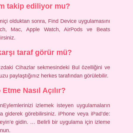
m takip ediliyor mu?
miçi olduktan sonra, Find Device uygulamasını
ouch, Mac, Apple Watch, AirPods ve Beats
rsiniz.
arşı taraf görür mü?
ızdaki Cihazlar sekmesindeki Bul özelliğini ve
zu paylaştığınız herkes tarafından görülebilir.
 Etme Nasıl Açılır?
tinEylemlerinizi izlemek isteyen uygulamaların
ına giderek görebilirsiniz. iPhone veya iPad’de:
eyin’e gidin. … Belirli bir uygulama için izleme
unun.