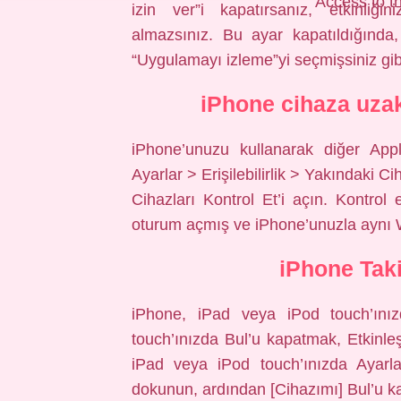
Access to th
izin ver”i kapatırsanız, etkinliğ
almazsınız. Bu ayar kapatıldığında
“Uygulamayı izleme”yi seçmişsiniz gibi 
iPhone cihaza uz
iPhone’unuzu kullanarak diğer Apple
Ayarlar > Erişilebilirlik > Yakındaki C
Cihazları Kontrol Et’i açın. Kontrol
oturum açmış ve iPhone’unuzla aynı Wi
iPhone Taki
iPhone, iPad veya iPod touch’ını
touch’ınızda Bul’u kapatmak, Etkinleşt
iPad veya iPod touch’ınızda Ayarla
dokunun, ardından [Cihazımı] Bul’u k