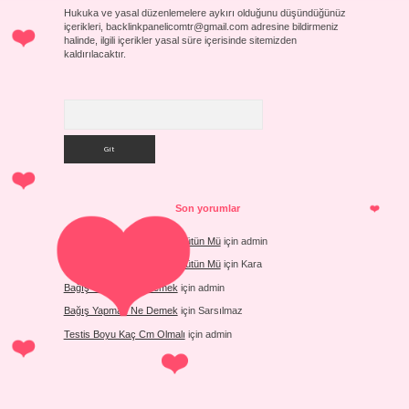
Hukuka ve yasal düzenlemelere aykırı olduğunu düşündüğünüz
içerikleri,
backlinkpanelicomtr@gmail.com
adresine bildirmeniz
halinde, ilgili içerikler yasal süre içerisinde sitemizden
kaldırılacaktır.
Arama
Son yorumlar
Divan Edebiyatı Parça Mı Bütün Mü
için
admin
Divan Edebiyatı Parça Mı Bütün Mü
için
Kara
Bağış Yapmak Ne Demek
için
admin
Bağış Yapmak Ne Demek
için
Sarsılmaz
Testis Boyu Kaç Cm Olmalı
için
admin