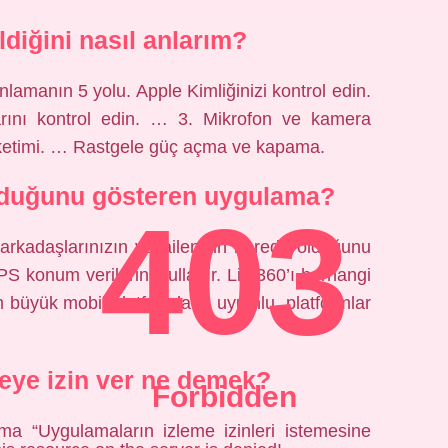
ldiğini nasıl anlarım?
lamanın 5 yolu. Apple Kimliğinizi kontrol edin.
rını kontrol edin. … 3. Mikrofon ve kamera
tüketimi. … Rastgele güç açma ve kapama.
lduğunu gösteren uygulama?
403
 arkadaşlarınızın ve ailenizin nerede olduğunu
S konum verilerini kullanır. Life360’ı herhangi
m büyük mobil platformlarla uyumlu, platformlar
eye izin ver ne demek?
Forbidden
ma “Uygulamaların izleme izinleri istemesine