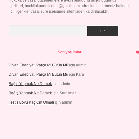
Hukuka ve yasal düzenlemelere aykırı olduğunu düşündüğünüz
içerikleri,
backlinkpanelicomtr@gmail.com
adresine bildirmeniz halinde,
ilgili içerikler yasal süre içerisinde sitemizden kaldırılacaktır.
Arama
Son yorumlar
Divan Edebiyatı Parça Mı Bütün Mü
için
admin
Divan Edebiyatı Parça Mı Bütün Mü
için
Kara
Bağış Yapmak Ne Demek
için
admin
Bağış Yapmak Ne Demek
için
Sarsılmaz
Testis Boyu Kaç Cm Olmalı
için
admin