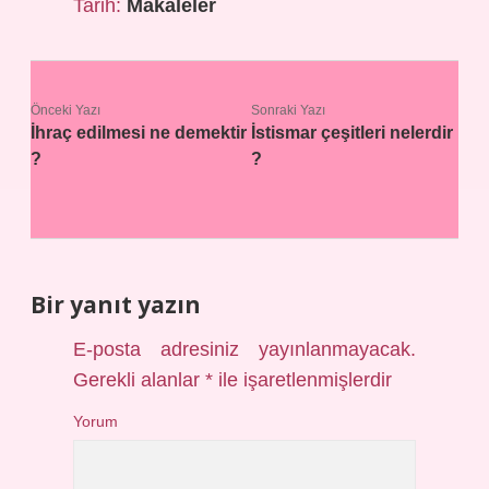
Tarih:
Makaleler
Önceki Yazı
Sonraki Yazı
İhraç edilmesi ne demektir
İstismar çeşitleri nelerdir
?
?
Bir yanıt yazın
E-posta adresiniz yayınlanmayacak.
Gerekli alanlar
*
ile işaretlenmişlerdir
Yorum