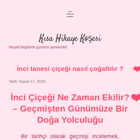
menüyü
Anasayfa
aç
Gizlilik Politikası
Kısa Hikaye Köşesi
Neşeli bilgilerle gününü şenlendir!
Yasal Uyarı
Hakkımızda
İnci tanesi çiçeği nasıl çoğaltılır ?
Tarih: Kasım 17, 2025
İnci Çiçeği Ne Zaman Ekilir?
– Geçmişten Günümüze Bir
Doğa Yolculuğu
Bir tarihçi olarak geçmişi incelemek,