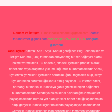
asino giriş
Reklam ve İletişim:
E-mail:
backlinkpaneli@gmail.com
Teams:
forumhizmeti@gmail.com
Whatsapp: 0262 606 0 726
Telegram:
@karabul
Yasal Uyarı:
Sitemiz, 5651 Sayılı Kanun gereğince Bilgi Teknolojileri ve
İletişim Kurumu (BTK) tarafından onaylanmış bir Yer Sağlayıcı olarak
hizmet vermektedir. Bu nedenle, sitedeki içerikleri proaktif olarak
denetleme veya araştırma yükümlülüğümüz bulunmamaktadır. Ancak,
üyelerimiz yazdıkları içeriklerin sorumluluğunu taşımakta olup, siteye
üye olarak bu sorumluluğu kabul etmiş sayılırlar. Bu internet sitesi,
herhangi bir marka, kurum veya şahıs şirketi ile hiçbir bağlantısı
bulunmamaktadır. Sitede yalnızca kendi hazırladığımız makaleler
paylaşılmaktadır. Burada yer alan içerikler haber niteliği taşımamakta
olup, gerçek kurum ve kişiler hakkında paylaşım yapılmamaktadır.
Gerçek kurum ve kişiler ile isim benzerlikleri tamamen tesadüfidir.