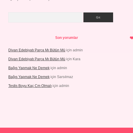
Arama
Son yorumlar
Divan Edebiyatı Parça Mı Bütün Mü
için
admin
Divan Edebiyatı Parça Mı Bütün Mü
için
Kara
Bağış Yapmak Ne Demek
için
admin
Bağış Yapmak Ne Demek
için
Sarsılmaz
Testis Boyu Kaç Cm Olmalı
için
admin
dcasino giriş