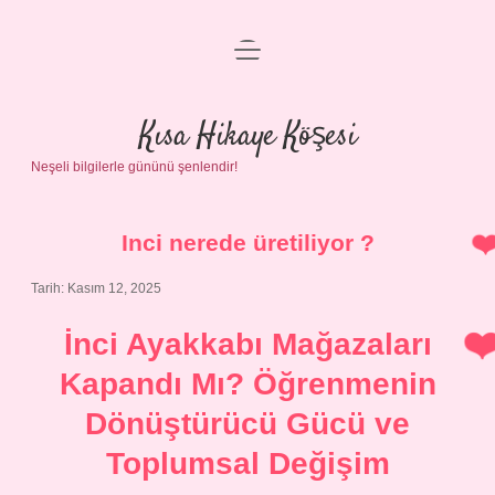
menüyü
Anasayfa
aç
Gizlilik Politikası
Kısa Hikaye Köşesi
Neşeli bilgilerle gününü şenlendir!
Yasal Uyarı
Hakkımızda
Inci nerede üretiliyor ?
Tarih: Kasım 12, 2025
İnci Ayakkabı Mağazaları
Kapandı Mı? Öğrenmenin
Dönüştürücü Gücü ve
Toplumsal Değişim