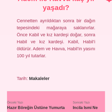
yaşadı?
Cennetten ayrıldıktan sonra bir dağın
tepesindeki mağaraya saklanırlar.
Önce Kabil ve kız kardeşi doğar, sonra
Habil ve kız kardeşi. Kabil, Habil’i
öldürür. Adem ve Havva, Habil’in yasını
100 yıl tutarlar.
Tarih:
Makaleler
Önceki Yazı
Sonraki Yazı
Hazır Böreğin Üstüne Yumurta
Incila Ismi Ne