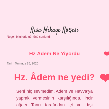
menüyü
Anasayfa
aç
Gizlilik Politikası
Kısa Hikaye Köşesi
Neşeli bilgilerle gününü şenlendir!
Yasal Uyarı
Hakkımızda
Hz Âdem Ne Yiyordu
Tarih: Temmuz 25, 2025
Hz. Âdem ne yedi?
Seni hiç sevmedim. Adem ve Havva’ya
yaprak vermesinin karşılığında, incir
ağacı Tanrı tarafından içi ve dışı