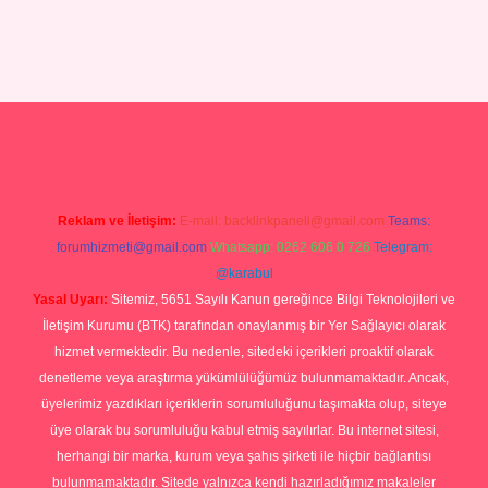
sino giriş
Reklam ve İletişim:
E-mail:
backlinkpaneli@gmail.com
Teams:
forumhizmeti@gmail.com
Whatsapp: 0262 606 0 726
Telegram:
@karabul
Yasal Uyarı:
Sitemiz, 5651 Sayılı Kanun gereğince Bilgi Teknolojileri ve
İletişim Kurumu (BTK) tarafından onaylanmış bir Yer Sağlayıcı olarak
hizmet vermektedir. Bu nedenle, sitedeki içerikleri proaktif olarak
denetleme veya araştırma yükümlülüğümüz bulunmamaktadır. Ancak,
üyelerimiz yazdıkları içeriklerin sorumluluğunu taşımakta olup, siteye
üye olarak bu sorumluluğu kabul etmiş sayılırlar. Bu internet sitesi,
herhangi bir marka, kurum veya şahıs şirketi ile hiçbir bağlantısı
bulunmamaktadır. Sitede yalnızca kendi hazırladığımız makaleler