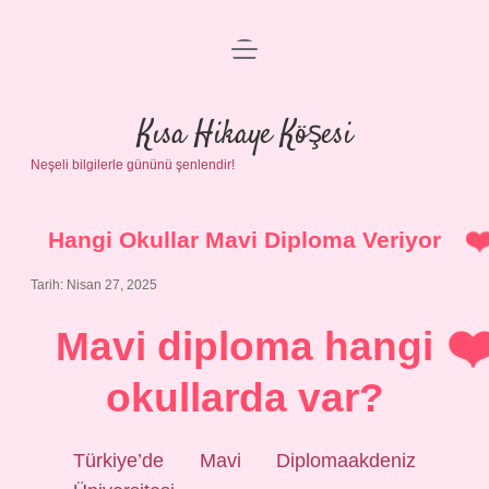
menüyü
Anasayfa
aç
Gizlilik Politikası
Kısa Hikaye Köşesi
Neşeli bilgilerle gününü şenlendir!
Yasal Uyarı
Hakkımızda
Hangi Okullar Mavi Diploma Veriyor
Tarih: Nisan 27, 2025
Mavi diploma hangi
okullarda var?
Türkiye’de Mavi Diplomaakdeniz