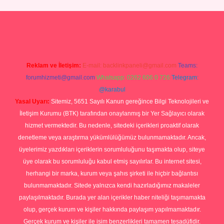
ino giriş
Reklam ve İletişim:
E-mail:
backlinkpaneli@gmail.com
Teams:
forumhizmeti@gmail.com
Whatsapp: 0262 606 0 726
Telegram:
@karabul
Yasal Uyarı:
Sitemiz, 5651 Sayılı Kanun gereğince Bilgi Teknolojileri ve
İletişim Kurumu (BTK) tarafından onaylanmış bir Yer Sağlayıcı olarak
hizmet vermektedir. Bu nedenle, sitedeki içerikleri proaktif olarak
denetleme veya araştırma yükümlülüğümüz bulunmamaktadır. Ancak,
üyelerimiz yazdıkları içeriklerin sorumluluğunu taşımakta olup, siteye
üye olarak bu sorumluluğu kabul etmiş sayılırlar. Bu internet sitesi,
herhangi bir marka, kurum veya şahıs şirketi ile hiçbir bağlantısı
bulunmamaktadır. Sitede yalnızca kendi hazırladığımız makaleler
paylaşılmaktadır. Burada yer alan içerikler haber niteliği taşımamakta
olup, gerçek kurum ve kişiler hakkında paylaşım yapılmamaktadır.
Gerçek kurum ve kişiler ile isim benzerlikleri tamamen tesadüfidir.