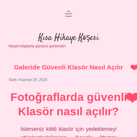
menüyü
Anasayfa
aç
Gizlilik Politikası
Kısa Hikaye Köşesi
Neşeli bilgilerle gününü şenlendir!
Yasal Uyarı
Hakkımızda
Galeride Güvenli Klasör Nasıl Açılır
Tarih: Haziran 29, 2025
Fotoğraflarda güvenli
Klasör nasıl açılır?
İsterseniz kilitli klasör için yedeklemeyi