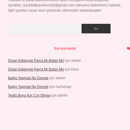
Hukuka ve yasal düzenlemelere aykırı olduğunu düşündüğünüz
içerikleri,
backlinkpanelicomtr@gmail.com
adresine bildirmeniz halinde,
ilgili içerikler yasal süre içerisinde sitemizden kaldırılacaktır.
Arama
Son yorumlar
Divan Edebiyatı Parça Mı Bütün Mü
için
admin
Divan Edebiyatı Parça Mı Bütün Mü
için
Kara
Bağış Yapmak Ne Demek
için
admin
Bağış Yapmak Ne Demek
için
Sarsılmaz
Testis Boyu Kaç Cm Olmalı
için
admin