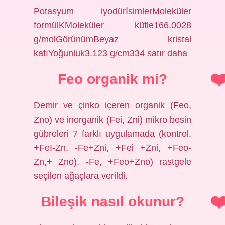
Potasyum iyodürİsimlerMoleküler
formülKMoleküler kütle166.0028
g/molGörünümBeyaz kristal
katıYoğunluk3.123 g/cm334 satır daha
Feo organik mi?
Demir ve çinko içeren organik (Feo,
Zno) ve inorganik (Fei, Zni) mikro besin
gübreleri 7 farklı uygulamada (kontrol,
+FeI-Zn, -Fe+Zni, +Fei +Zni, +Feo-
Zn,+ Zno). -Fe, +Feo+Zno) rastgele
seçilen ağaçlara verildi.
Bileşik nasıl okunur?