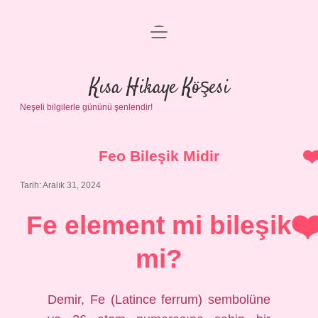
menüyü
Anasayfa
aç
Gizlilik Politikası
Kısa Hikaye Köşesi
Neşeli bilgilerle gününü şenlendir!
Yasal Uyarı
Hakkımızda
Feo Bileşik Midir
Tarih: Aralık 31, 2024
Fe element mi bileşik
mi?
Demir, Fe (Latince ferrum) sembolüne