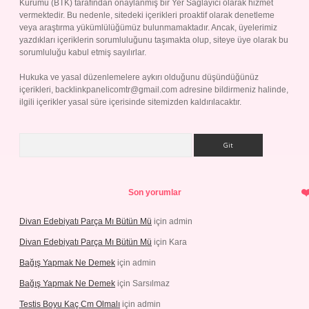
Kurumu (BTK) tarafından onaylanmış bir Yer Sağlayıcı olarak hizmet
vermektedir. Bu nedenle, sitedeki içerikleri proaktif olarak denetleme
veya araştırma yükümlülüğümüz bulunmamaktadır. Ancak, üyelerimiz
yazdıkları içeriklerin sorumluluğunu taşımakta olup, siteye üye olarak bu
sorumluluğu kabul etmiş sayılırlar.
Hukuka ve yasal düzenlemelere aykırı olduğunu düşündüğünüz
içerikleri,
backlinkpanelicomtr@gmail.com
adresine bildirmeniz halinde,
ilgili içerikler yasal süre içerisinde sitemizden kaldırılacaktır.
Arama
Son yorumlar
Divan Edebiyatı Parça Mı Bütün Mü
için
admin
Divan Edebiyatı Parça Mı Bütün Mü
için
Kara
Bağış Yapmak Ne Demek
için
admin
Bağış Yapmak Ne Demek
için
Sarsılmaz
Testis Boyu Kaç Cm Olmalı
için
admin