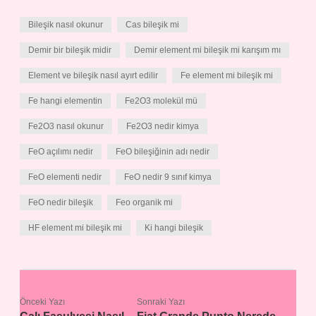
Bileşik nasıl okunur
Cas bileşik mi
Demir bir bileşik midir
Demir element mi bileşik mi karışım mı
Element ve bileşik nasıl ayırt edilir
Fe element mi bileşik mi
Fe hangi elementin
Fe2O3 molekül mü
Fe2O3 nasıl okunur
Fe2O3 nedir kimya
FeO açılımı nedir
FeO bileşiğinin adı nedir
FeO elementi nedir
FeO nedir 9 sınıf kimya
FeO nedir bileşik
Feo organik mi
HF element mi bileşik mi
Ki hangi bileşik
Önceki Yazı
Sonraki Yazı