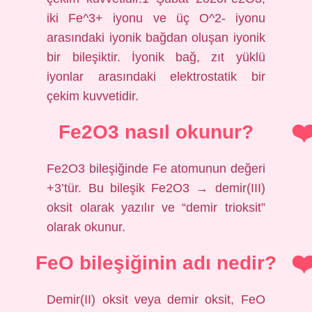
iki Fe^3+ iyonu ve üç O^2- iyonu
arasındaki iyonik bağdan oluşan iyonik
bir bileşiktir. İyonik bağ, zıt yüklü
iyonlar arasındaki elektrostatik bir
çekim kuvvetidir.
Fe2O3 nasıl okunur?
Fe2O3 bileşiğinde Fe atomunun değeri
+3’tür. Bu bileşik Fe2O3 → demir(III)
oksit olarak yazılır ve “demir trioksit”
olarak okunur.
FeO bileşiğinin adı nedir?
Demir(II) oksit veya demir oksit, FeO