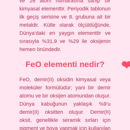
ve 26 atom numarasına sahip bir
kimyasal elementtir. Periyodik tablonun
ilk geçiş serisine ve 8. grubuna ait bir
metaldir. Kütle olarak ölçüldüğünde,
Dünya’daki en yaygın elementtir ve
sırasıyla %31,9 ve %29 ile oksijenin
hemen önündedir.
FeO elementi nedir?
FeO, demir(II) oksidin kimyasal veya
moleküler formülüdür; yani bir demir
atomu ve bir oksijen atomundan oluşur.
Dünya kabuğunun yaklaşık %9’u
demir(II) oksitten oluşur. Demir(II)
oksit, genellikle seramik sırları için
pigment ve boya yapmak için kullanılan