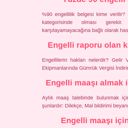
%90 engellilik belgesi kime verilir? 
kategorisinde olması gerekir. 
karşılayamayacağına bağlı olarak hasta
Engelli raporu olan k
Engellilerin hakları nelerdir? Gelir
Ekipmanlarında Gümrük Vergisi İndi
Engelli maaşı almak i
Aylık maaş talebinde bulunmak için
şunlardır: Dilekçe, Mal bildirimi beyan
Engelli maaşı içi