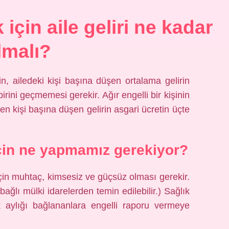
için aile geliri ne kadar
lmalı?
in, ailedeki kişi başına düşen ortalama gelirin
birini geçmemesi gerekir. Ağır engelli bir kişinin
en kişi başına düşen gelirin asgari ücretin üçte
çin ne yapmamız gerekiyor?
çin muhtaç, kimsesiz ve güçsüz olması gerekir.
ğlı mülki idarelerden temin edilebilir.) Sağlık
lik aylığı bağlananlara engelli raporu vermeye