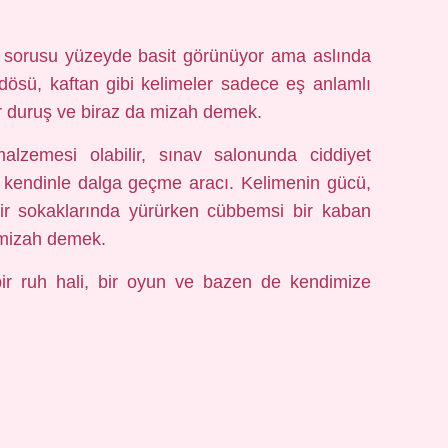
? sorusu yüzeyde basit görünüyor ama aslında
rdösü, kaftan gibi kelimeler sadece eş anlamlı
ı bir duruş ve biraz da mizah demek.
lzemesi olabilir, sınav salonunda ciddiyet
a kendinle dalga geçme aracı. Kelimenin gücü,
mir sokaklarında yürürken cübbemsi bir kaban
 mizah demek.
bir ruh hali, bir oyun ve bazen de kendimize