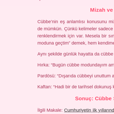
Mizah ve
Cübbe’nin eş anlamlısı konusunu miza
de mümkün. Çünkü kelimeler sadece t
renklendirmek için var. Mesela bir sı
moduna geçtim” demek, hem kendime 
Aynı şekilde günlük hayatta da cübbe e
Hırka: “Bugün cübbe modundayım am
Pardösü: “Dışarıda cübbeyi unuttum a
Kaftan: “Hadi bir de tarihsel dokunuş 
Sonuç: Cübbe S
İlgili Makale:
Cumhuriyetin ilk yılların