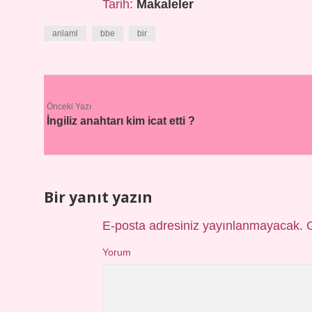
Tarih:
Makaleler
anlaml
bbe
bir
Önceki Yazı
İngiliz anahtarı kim icat etti ?
Bir yanıt yazın
E-posta adresiniz yayınlanmayacak.
Yorum