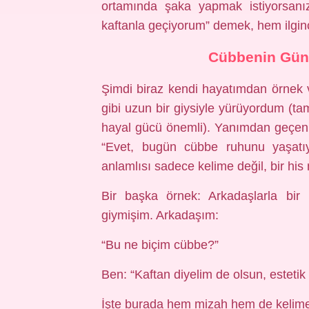
ortamında şaka yapmak istiyorsanı
kaftanla geçiyorum” demek, hem ilginç
Cübbenin Günl
Şimdi biraz kendi hayatımdan örnek
gibi uzun bir giysiyle yürüyordum (t
hayal gücü önemli). Yanımdan geçen 
“Evet, bugün cübbe ruhunu yaşatı
anlamlısı sadece kelime değil, bir his
Bir başka örnek: Arkadaşlarla bir
giymişim. Arkadaşım:
“Bu ne biçim cübbe?”
Ben: “Kaftan diyelim de olsun, esteti
İşte burada hem mizah hem de kelime 