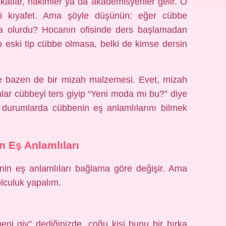
katlar, hakimler ya da akademisyenler gelir. O
i kıyafet. Ama şöyle düşünün: eğer cübbe
a olurdu? Hocanın ofisinde ders başlamadan
 o eski tip cübbe olmasa, belki de kimse dersin
 ve bazen de bir mizah malzemesi. Evet, mizah
lar cübbeyi ters giyip “Yeni moda mı bu?” diye
e durumlarda cübbenin eş anlamlılarını bilmek
 Eş Anlamlıları
’nin eş anlamlıları bağlama göre değişir. Ama
olculuk yapalım.
ni giy” dediğinizde, çoğu kişi bunu bir hırka