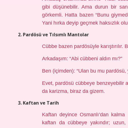
gibi düşünebilir. Ama durun bir sa
görkemli. Hatta bazen “Bunu giymed
Yani hırka deyip geçmek haksızlık olu
2. Pardösü ve Tılsımlı Mantolar
Cübbe bazen pardösüyle karıştırılır. Bu
Arkadaşım: “Abi cübbeni aldın mı?”
Ben (içimden): “Ulan bu mu pardösü, 
Evet, pardösü cübbeye benzeyebilir am
da karizma, biraz da gizem.
3. Kaftan ve Tarih
Kaftan deyince Osmanlı’dan kalma b
kaftan da cübbeye yakındır; uzun, 