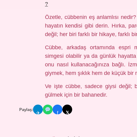
?
Özetle, cübbenin eş anlamlısı nedir
hayatın kendisi gibi derin. Hırka, pa
değil; her biri farklı bir hikaye, farkl
Cübbe, arkadaş ortamında espri ma
simgesi olabilir ya da günlük hayatt
onu nasıl kullanacağınıza bağlı. İz
giymek, hem şıklık hem de küçük bir
Ve işte cübbe, sadece giysi değil; 
gülmek için bir bahanedir.
Paylaş:
𝕏
✈
f