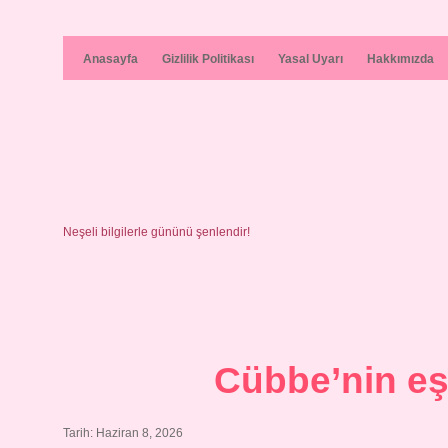
Anasayfa
Gizlilik Politikası
Yasal Uyarı
Hakkımızda
Neşeli bilgilerle gününü şenlendir!
Cübbe’nin eş 
Tarih: Haziran 8, 2026