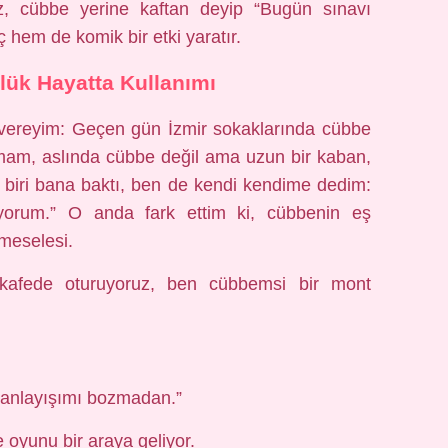
z, cübbe yerine kaftan deyip “Bugün sınavı
 hem de komik bir etki yaratır.
ük Hayatta Kullanımı
 vereyim: Geçen gün İzmir sokaklarında cübbe
amam, aslında cübbe değil ama uzun bir kaban,
biri bana baktı, ben de kendi kendime dedim:
yorum.” O anda fark ettim ki, cübbenin eş
 meselesi.
 kafede oturuyoruz, ben cübbemsi bir mont
k anlayışımı bozmadan.”
oyunu bir araya geliyor.