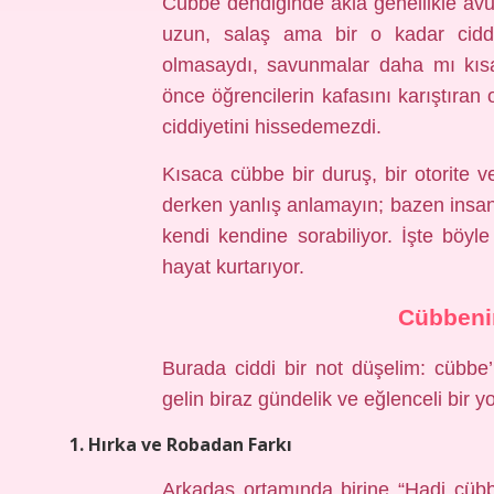
Cübbe dendiğinde akla genellikle avu
uzun, salaş ama bir o kadar cidd
olmasaydı, savunmalar daha mı kıs
önce öğrencilerin kafasını karıştıran
ciddiyetini hissedemezdi.
Kısaca cübbe bir duruş, bir otorite
derken yanlış anlamayın; bazen insan
kendi kendine sorabiliyor. İşte böyl
hayat kurtarıyor.
Cübbenin
Burada ciddi bir not düşelim: cübbe
gelin biraz gündelik ve eğlenceli bir y
1. Hırka ve Robadan Farkı
Arkadaş ortamında birine “Hadi cübbe