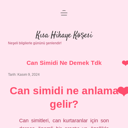
menüyü
Anasayfa
aç
Gizlilik Politikası
Kısa Hikaye Köşesi
Neşeli bilgilerle gününü şenlendir!
Yasal Uyarı
Hakkımızda
Can Simidi Ne Demek Tdk
Tarih: Kasım 9, 2024
Can simidi ne anlama
gelir?
Can simitleri, can kurtaranlar için son