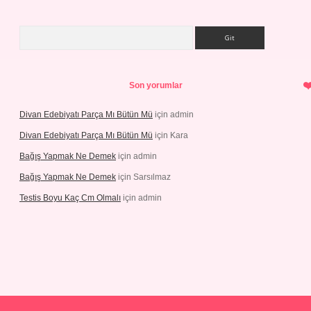
Arama
Son yorumlar
Divan Edebiyatı Parça Mı Bütün Mü
için
admin
Divan Edebiyatı Parça Mı Bütün Mü
için
Kara
Bağış Yapmak Ne Demek
için
admin
Bağış Yapmak Ne Demek
için
Sarsılmaz
Testis Boyu Kaç Cm Olmalı
için
admin
ino giriş