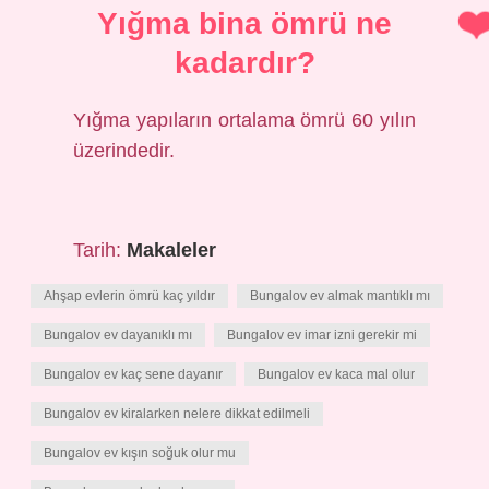
Yığma bina ömrü ne
kadardır?
Yığma yapıların ortalama ömrü 60 yılın
üzerindedir.
Tarih:
Makaleler
Ahşap evlerin ömrü kaç yıldır
Bungalov ev almak mantıklı mı
Bungalov ev dayanıklı mı
Bungalov ev imar izni gerekir mi
Bungalov ev kaç sene dayanır
Bungalov ev kaca mal olur
Bungalov ev kiralarken nelere dikkat edilmeli
Bungalov ev kışın soğuk olur mu