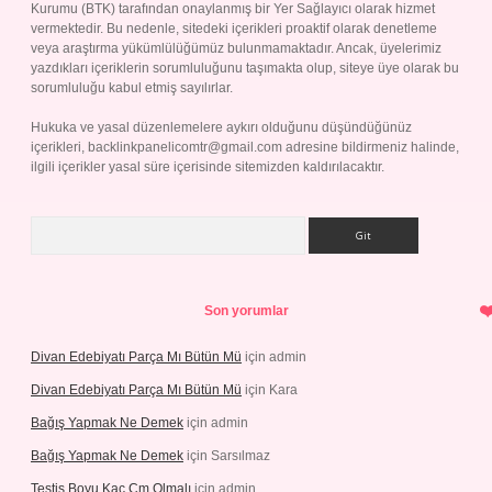
Kurumu (BTK) tarafından onaylanmış bir Yer Sağlayıcı olarak hizmet
vermektedir. Bu nedenle, sitedeki içerikleri proaktif olarak denetleme
veya araştırma yükümlülüğümüz bulunmamaktadır. Ancak, üyelerimiz
yazdıkları içeriklerin sorumluluğunu taşımakta olup, siteye üye olarak bu
sorumluluğu kabul etmiş sayılırlar.
Hukuka ve yasal düzenlemelere aykırı olduğunu düşündüğünüz
içerikleri,
backlinkpanelicomtr@gmail.com
adresine bildirmeniz halinde,
ilgili içerikler yasal süre içerisinde sitemizden kaldırılacaktır.
Arama
Son yorumlar
Divan Edebiyatı Parça Mı Bütün Mü
için
admin
Divan Edebiyatı Parça Mı Bütün Mü
için
Kara
Bağış Yapmak Ne Demek
için
admin
Bağış Yapmak Ne Demek
için
Sarsılmaz
Testis Boyu Kaç Cm Olmalı
için
admin