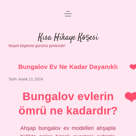
menüyü
Anasayfa
aç
Gizlilik Politikası
Kısa Hikaye Köşesi
Neşeli bilgilerle gününü şenlendir!
Yasal Uyarı
Hakkımızda
Bungalov Ev Ne Kadar Dayanıklı
Tarih: Aralık 13, 2024
Bungalov evlerin
ömrü ne kadardır?
Ahşap bungalov ev modelleri ahşapla