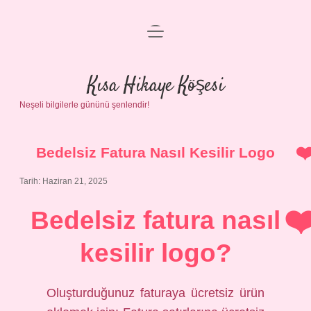
menüyü
Anasayfa
aç
Gizlilik Politikası
Kısa Hikaye Köşesi
Neşeli bilgilerle gününü şenlendir!
Yasal Uyarı
Hakkımızda
Bedelsiz Fatura Nasıl Kesilir Logo
Tarih: Haziran 21, 2025
Bedelsiz fatura nasıl
kesilir logo?
Oluşturduğunuz faturaya ücretsiz ürün