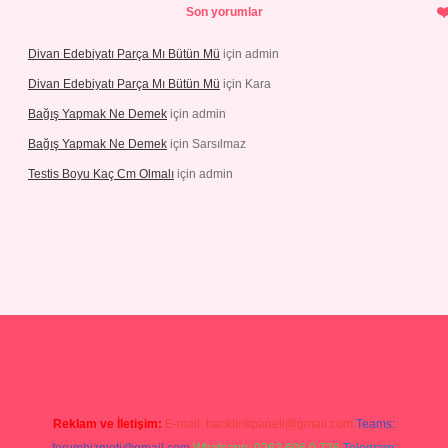
Son yorumlar
Divan Edebiyatı Parça Mı Bütün Mü
için
admin
Divan Edebiyatı Parça Mı Bütün Mü
için
Kara
Bağış Yapmak Ne Demek
için
admin
Bağış Yapmak Ne Demek
için
Sarsılmaz
Testis Boyu Kaç Cm Olmalı
için
admin
no giriş
Reklam ve İletişim:
E-mail:
backlinkpaneli@gmail.com
Teams: