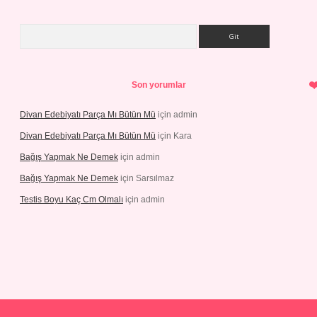
Arama
Son yorumlar
Divan Edebiyatı Parça Mı Bütün Mü
için
admin
Divan Edebiyatı Parça Mı Bütün Mü
için
Kara
Bağış Yapmak Ne Demek
için
admin
Bağış Yapmak Ne Demek
için
Sarsılmaz
Testis Boyu Kaç Cm Olmalı
için
admin
sino giriş