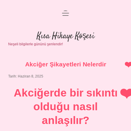
menüyü
Anasayfa
aç
Gizlilik Politikası
Kısa Hikaye Köşesi
Neşeli bilgilerle gününü şenlendir!
Yasal Uyarı
Hakkımızda
Akciğer Şikayetleri Nelerdir
Tarih: Haziran 8, 2025
Akciğerde bir sıkıntı
olduğu nasıl
anlaşılır?