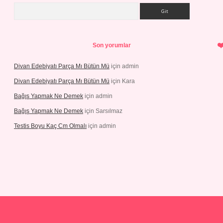
Arama
Son yorumlar
Divan Edebiyatı Parça Mı Bütün Mü
için
admin
Divan Edebiyatı Parça Mı Bütün Mü
için
Kara
Bağış Yapmak Ne Demek
için
admin
Bağış Yapmak Ne Demek
için
Sarsılmaz
Testis Boyu Kaç Cm Olmalı
için
admin
 giriş