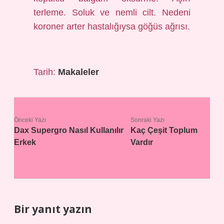
terleme. Soluk ve nemli cilt. Nedeni
koroner arter hastalığıysa göğüs ağrısı.
Tarih:
Makaleler
Önceki Yazı
Sonraki Yazı
Dax Supergro Nasıl Kullanılır
Kaç Çeşit Toplum
Erkek
Vardır
Bir yanıt yazın