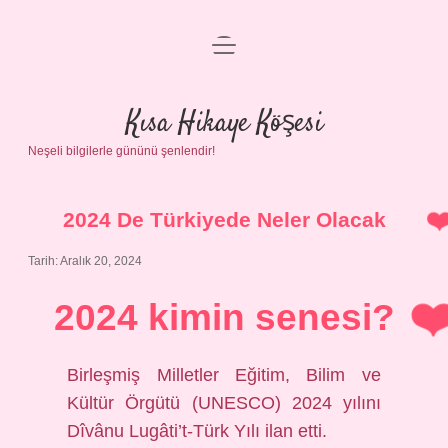
menüyü
Anasayfa
aç
Gizlilik Politikası
Kısa Hikaye Köşesi
Neşeli bilgilerle gününü şenlendir!
Yasal Uyarı
Hakkımızda
2024 De Türkiyede Neler Olacak
Tarih: Aralık 20, 2024
2024 kimin senesi?
Birleşmiş Milletler Eğitim, Bilim ve
Kültür Örgütü (UNESCO) 2024 yılını
Dîvânu Lugâti’t-Türk Yılı ilan etti.