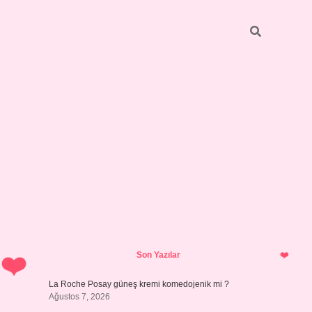
Sidebar
vdcasino giriş
Son Yazılar
La Roche Posay güneş kremi komedojenik mi ?
Ağustos 7, 2026