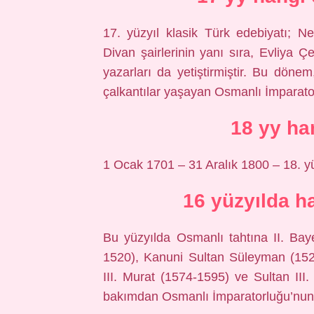
17. yüzyıl klasik Türk edebiyatı; N
Divan şairlerinin yanı sıra, Evliya Ç
yazarları da yetiştirmiştir. Bu dön
çalkantılar yaşayan Osmanlı İmparator
18 yy ha
1 Ocak 1701 – 31 Aralık 1800 – 18. y
16 yüzyılda h
Bu yüzyılda Osmanlı tahtına II. Ba
1520), Kanuni Sultan Süleyman (1520
III. Murat (1574-1595) ve Sultan III
bakımdan Osmanlı İmparatorluğu’nun a