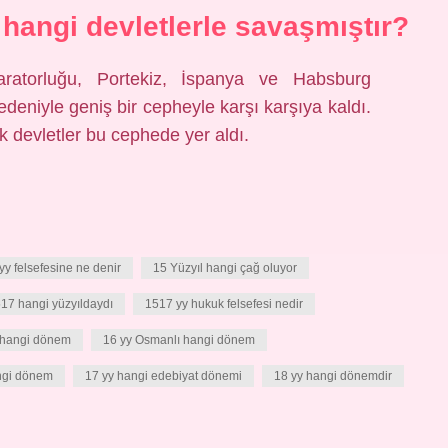
 hangi devletlerle savaşmıştır?
ratorluğu, Portekiz, İspanya ve Habsburg
nedeniyle geniş bir cepheyle karşı karşıya kaldı.
k devletler bu cephede yer aldı.
yy felsefesine ne denir
15 Yüzyıl hangi çağ oluyor
17 hangi yüzyıldaydı
1517 yy hukuk felsefesi nedir
 hangi dönem
16 yy Osmanlı hangi dönem
ngi dönem
17 yy hangi edebiyat dönemi
18 yy hangi dönemdir