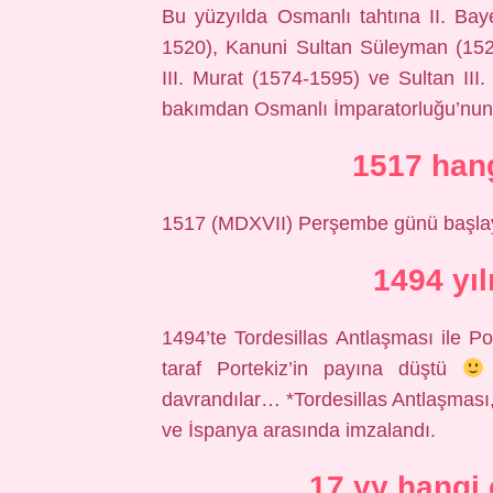
Bu yüzyılda Osmanlı tahtına II. Ba
1520), Kanuni Sultan Süleyman (1520
III. Murat (1574-1595) ve Sultan III
bakımdan Osmanlı İmparatorluğu’nun a
1517 hang
1517 (MDXVII) Perşembe günü başlayan 
1494 yı
1494’te Tordesillas Antlaşması ile P
taraf Portekiz’in payına düştü
davrandılar… *Tordesillas Antlaşması
ve İspanya arasında imzalandı.
17 yy hangi