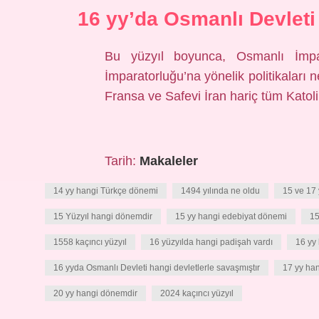
16 yy’da Osmanlı Devleti
Bu yüzyıl boyunca, Osmanlı İmpa
İmparatorluğu’na yönelik politikaları 
Fransa ve Safevi İran hariç tüm Katoli
Tarih:
Makaleler
14 yy hangi Türkçe dönemi
1494 yılında ne oldu
15 ve 17 
15 Yüzyıl hangi dönemdir
15 yy hangi edebiyat dönemi
15
1558 kaçıncı yüzyıl
16 yüzyılda hangi padişah vardı
16 yy
16 yyda Osmanlı Devleti hangi devletlerle savaşmıştır
17 yy ha
20 yy hangi dönemdir
2024 kaçıncı yüzyıl