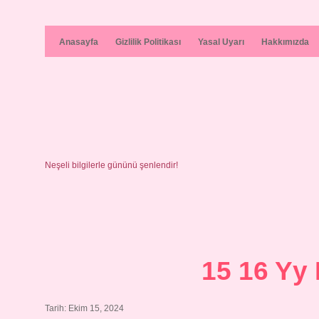
Anasayfa
Gizlilik Politikası
Yasal Uyarı
Hakkımızda
Neşeli bilgilerle gününü şenlendir!
15 16 Yy
Tarih: Ekim 15, 2024