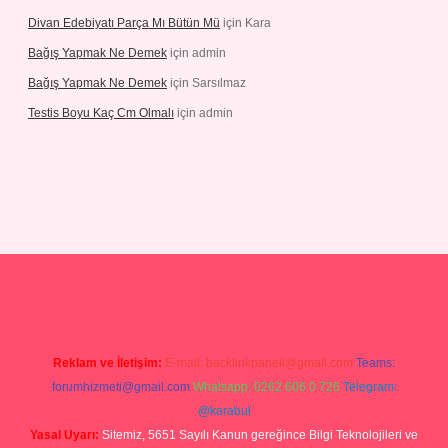
Divan Edebiyatı Parça Mı Bütün Mü
için
Kara
Bağış Yapmak Ne Demek
için
admin
Bağış Yapmak Ne Demek
için
Sarsılmaz
Testis Boyu Kaç Cm Olmalı
için
admin
sino giriş
Reklam ve İletişim:
E-mail:
backlinkpaneli@gmail.com
Teams:
forumhizmeti@gmail.com
Whatsapp: 0262 606 0 726
Telegram:
@karabul
Yasal Uyarı:
Sitemiz, 5651 Sayılı Kanun gereğince Bilgi Teknolojileri ve