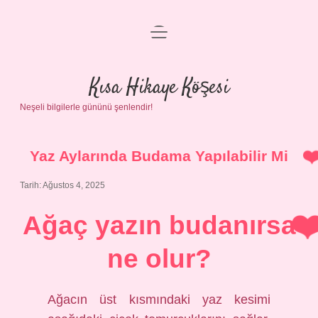
menüyü
Anasayfa
aç
Gizlilik Politikası
Kısa Hikaye Köşesi
Neşeli bilgilerle gününü şenlendir!
Yasal Uyarı
Hakkımızda
Yaz Aylarında Budama Yapılabilir Mi
Tarih: Ağustos 4, 2025
Ağaç yazın budanırsa
ne olur?
Ağacın üst kısmındaki yaz kesimi