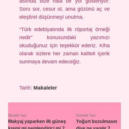
aslında bize hâlâ bir yol gösteriyor:
Soru sor, cesur ol, ama gözünü aç ve
eleştirel düşünmeyi unutma.
“Türk edebiyatında ilk röportaj örneği
nedir” konusundaki yazımızı
okuduğunuz için teşekkür ederiz. Kiha
olarak sizlere her zaman kaliteli içerik
sunmaya devam edeceğiz.
Tarih:
Makaleler
Önceki Yazı
Sonraki Yazı
Makyaj yaparken ilk güneş
Yoğurt bozulmasın
kremi mi nemlendirici mi ?
diye ne yapılır ?