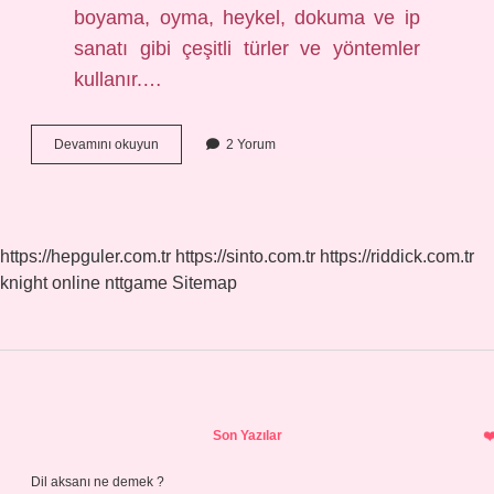
boyama, oyma, heykel, dokuma ve ip
sanatı gibi çeşitli türler ve yöntemler
kullanır.…
Aborjin
Devamını okuyun
2 Yorum
Felsefesi
Nedir
https://hepguler.com.tr
https://sinto.com.tr
https://riddick.com.tr
knight online
nttgame
Sitemap
Sidebar
Son Yazılar
Dil aksanı ne demek ?