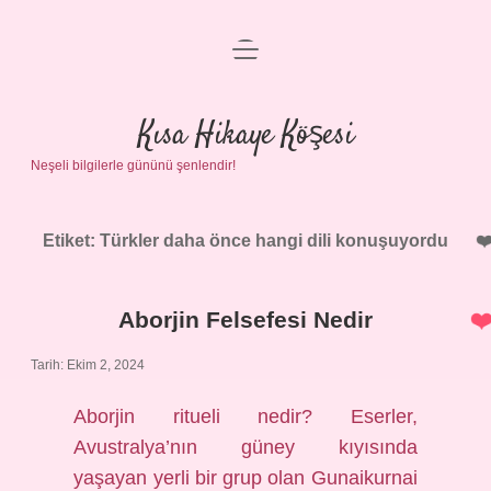
menüyü
Anasayfa
aç
Gizlilik Politikası
Kısa Hikaye Köşesi
Neşeli bilgilerle gününü şenlendir!
Yasal Uyarı
Hakkımızda
Etiket:
Türkler daha önce hangi dili konuşuyordu
Aborjin Felsefesi Nedir
Tarih: Ekim 2, 2024
Aborjin ritueli nedir? Eserler,
Avustralya’nın güney kıyısında
yaşayan yerli bir grup olan Gunaikurnai