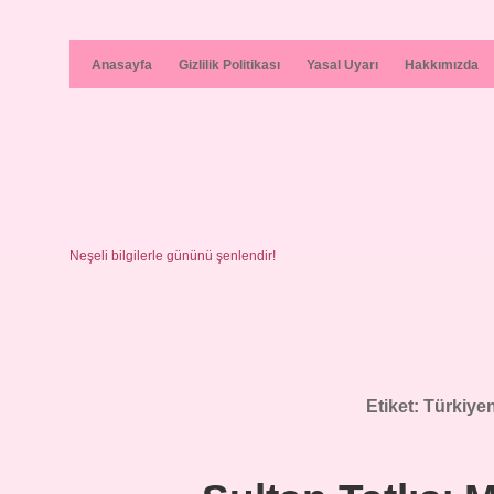
Anasayfa
Gizlilik Politikası
Yasal Uyarı
Hakkımızda
Neşeli bilgilerle gününü şenlendir!
Etiket:
Türkiyen