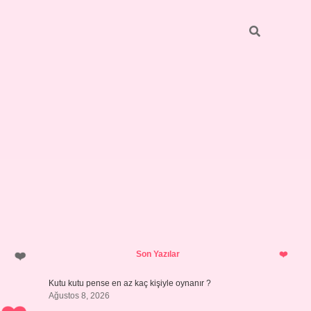
Sidebar
vdcasino giriş
Son Yazılar
Kutu kutu pense en az kaç kişiyle oynanır ?
Ağustos 8, 2026