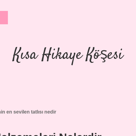
Kısa Hikaye Köşesi
in en sevilen tatlısı nedir