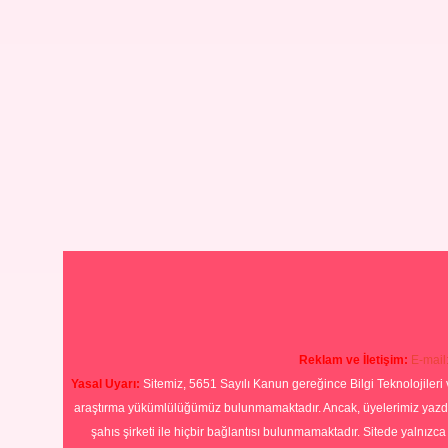
Reklam ve İletişim:
E-mail
Yasal Uyarı:
Sitemiz, 5651 Sayılı Kanun gereğince Bilgi Teknolojileri 
araştırma yükümlülüğümüz bulunmamaktadır. Ancak, üyelerimiz yazdıkla
şahıs şirketi ile hiçbir bağlantısı bulunmamaktadır. Sitede yalnızc