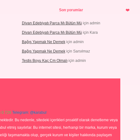
Son yorumlar
Divan Edebiyatı Parça Mı Bütün Mü
için
admin
Divan Edebiyatı Parça Mı Bütün Mü
için
Kara
Bağış Yapmak Ne Demek
için
admin
Bağış Yapmak Ne Demek
için
Sarsılmaz
Testis Boyu Kaç Cm Olmalı
için
admin
 0 726
Telegram: @karabul
ektedir. Bu nedenle, sitedeki içerikleri proaktif olarak denetleme veya
 etmiş sayılırlar. Bu internet sitesi, herhangi bir marka, kurum veya
niteliği taşımamakta olup, gerçek kurum ve kişiler hakkında paylaşım