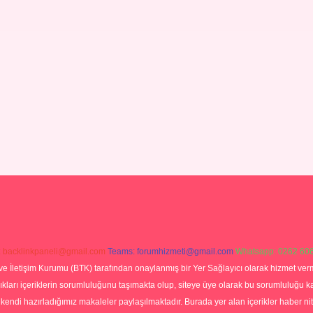
:
backlinkpaneli@gmail.com
Teams:
forumhizmeti@gmail.com
Whatsapp: 0262 606
ve İletişim Kurumu (BTK) tarafından onaylanmış bir Yer Sağlayıcı olarak hizmet verm
rı içeriklerin sorumluluğunu taşımakta olup, siteye üye olarak bu sorumluluğu kabul
a kendi hazırladığımız makaleler paylaşılmaktadır. Burada yer alan içerikler haber 