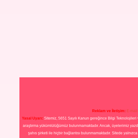
Reklam ve İletişim:
E-mail
Yasal Uyarı:
Sitemiz, 5651 Sayılı Kanun gereğince Bilgi Teknolojileri 
araştırma yükümlülüğümüz bulunmamaktadır. Ancak, üyelerimiz yazdıkla
şahıs şirketi ile hiçbir bağlantısı bulunmamaktadır. Sitede yalnızc