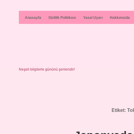
Anasayfa
Gizlilik Politikası
Yasal Uyarı
Hakkımızda
Neşeli bilgilerle gününü şenlendir!
Etiket:
To