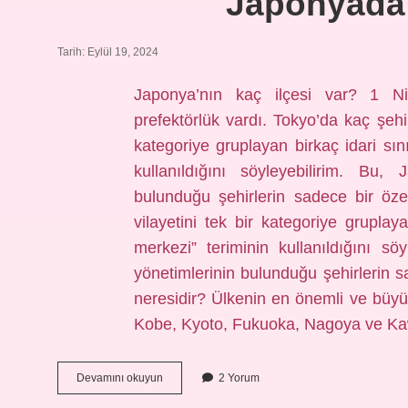
Japonyada 
Tarih: Eylül 19, 2024
Japonya’nın kaç ilçesi var? 1 Ni
prefektörlük vardı. Tokyo’da kaç şehi
kategoriye gruplayan birkaç idari sın
kullanıldığını söyleyebilirim. Bu, 
bulunduğu şehirlerin sadece bir öz
vilayetini tek bir kategoriye gruplay
merkezi” teriminin kullanıldığını söy
yönetimlerinin bulunduğu şehirlerin sa
neresidir? Ülkenin en önemli ve büy
Kobe, Kyoto, Fukuoka, Nagoya ve Ka
Japonyada
Devamını okuyun
2 Yorum
Kaç