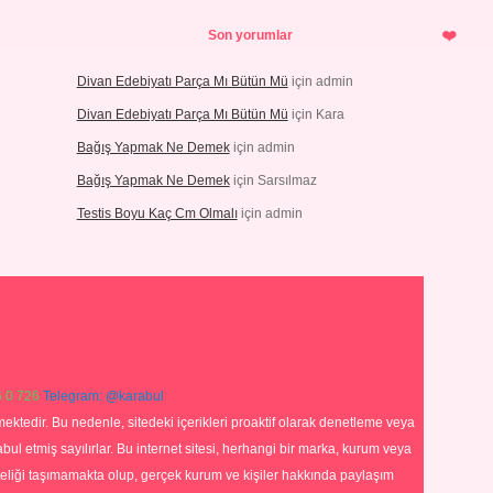
Son yorumlar
Divan Edebiyatı Parça Mı Bütün Mü
için
admin
Divan Edebiyatı Parça Mı Bütün Mü
için
Kara
Bağış Yapmak Ne Demek
için
admin
Bağış Yapmak Ne Demek
için
Sarsılmaz
Testis Boyu Kaç Cm Olmalı
için
admin
 0 726
Telegram: @karabul
ektedir. Bu nedenle, sitedeki içerikleri proaktif olarak denetleme veya
 etmiş sayılırlar. Bu internet sitesi, herhangi bir marka, kurum veya
niteliği taşımamakta olup, gerçek kurum ve kişiler hakkında paylaşım