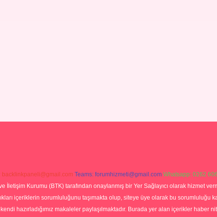
:
backlinkpaneli@gmail.com
Teams:
forumhizmeti@gmail.com
Whatsapp: 0262 606
ve İletişim Kurumu (BTK) tarafından onaylanmış bir Yer Sağlayıcı olarak hizmet verm
rı içeriklerin sorumluluğunu taşımakta olup, siteye üye olarak bu sorumluluğu kabul
a kendi hazırladığımız makaleler paylaşılmaktadır. Burada yer alan içerikler haber 