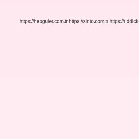
Tane
Il
Var
https://hepguler.com.tr
https://sinto.com.tr
https://riddic