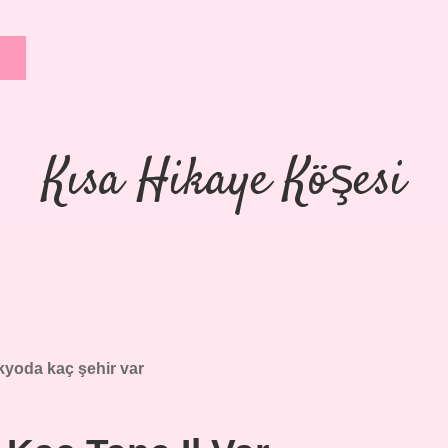
Kısa Hikaye Köşesi
kyoda kaç şehir var