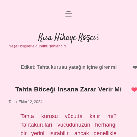
menüyü
Anasayfa
aç
Gizlilik Politikası
Kısa Hikaye Köşesi
Neşeli bilgilerle gününü şenlendir!
Yasal Uyarı
Hakkımızda
Etiket:
Tahta kurusu yatağın içine girer mi
Tahta Böceği Insana Zarar Verir Mi
Tarih: Ekim 12, 2024
Tahta kurusu vücutta kalır mı?
Tahtakuruları vücudunuzun herhangi
bir yerini ısırabilir, ancak genellikle