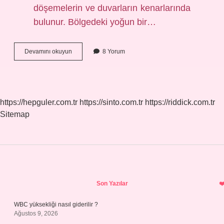
döşemelerin ve duvarların kenarlarında
bulunur. Bölgedeki yoğun bir…
Tahta
Devamını okuyun
8 Yorum
Böceği
Insana
Zarar
Verir
Mi
https://hepguler.com.tr
https://sinto.com.tr
https://riddick.com.tr
Sitemap
Sidebar
Son Yazılar
WBC yüksekliği nasıl giderilir ?
Ağustos 9, 2026