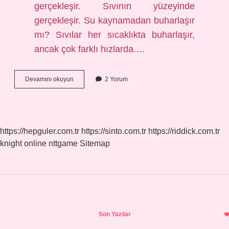
gerçekleşir. Sıvının yüzeyinde
gerçekleşir. Su kaynamadan buharlaşır
mı? Sıvılar her sıcaklıkta buharlaşır,
ancak çok farklı hızlarda.…
Kaynama
Devamını okuyun
2 Yorum
Ve
Buharlaşma
Arasında
Ne
Gibi
https://hepguler.com.tr
https://sinto.com.tr
https://riddick.com.tr
Farklar
knight online
nttgame
Sitemap
Vardır
Sidebar
Son Yazılar