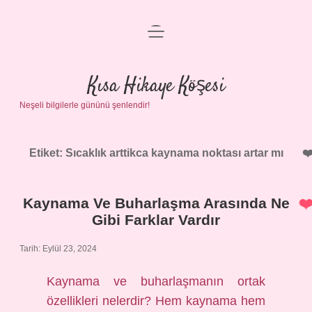
menüyü
Anasayfa
aç
Gizlilik Politikası
Kısa Hikaye Köşesi
Neşeli bilgilerle gününü şenlendir!
Yasal Uyarı
Hakkımızda
Etiket:
Sıcaklık arttikca kaynama noktası artar mı
Kaynama Ve Buharlaşma Arasında Ne
Gibi Farklar Vardır
Tarih: Eylül 23, 2024
Kaynama ve buharlaşmanın ortak
özellikleri nelerdir? Hem kaynama hem