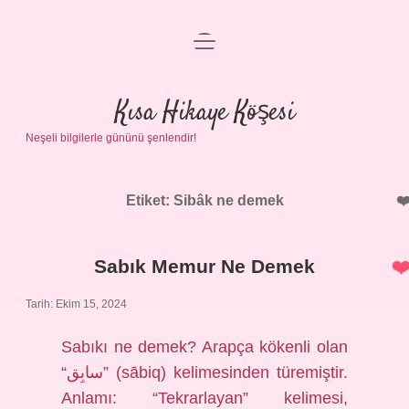
menüyü
Anasayfa
aç
Gizlilik Politikası
Kısa Hikaye Köşesi
Neşeli bilgilerle gününü şenlendir!
Yasal Uyarı
Hakkımızda
Etiket:
Sibâk ne demek
Sabık Memur Ne Demek
Tarih: Ekim 15, 2024
Sabıkı ne demek? Arapça kökenli olan
“سابِق” (sābiq) kelimesinden türemiştir.
Anlamı: “Tekrarlayan” kelimesi,