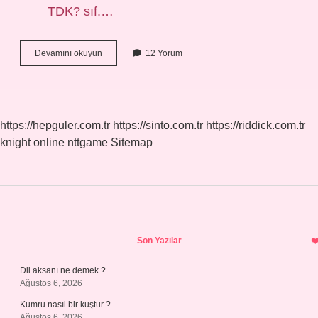
TDK? sıf.…
Sabık
Devamını okuyun
12 Yorum
Memur
Ne
Demek
https://hepguler.com.tr
https://sinto.com.tr
https://riddick.com.tr
knight online
nttgame
Sitemap
Sidebar
Son Yazılar
Dil aksanı ne demek ?
Ağustos 6, 2026
Kumru nasıl bir kuştur ?
Ağustos 6, 2026