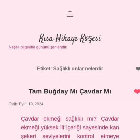
menüyü
Anasayfa
aç
Gizlilik Politikası
Kısa Hikaye Köşesi
Neşeli bilgilerle gününü şenlendir!
Yasal Uyarı
Hakkımızda
Etiket:
Sağlıklı unlar nelerdir
Tam Buğday Mı Çavdar Mı
Tarih: Eylül 19, 2024
Çavdar ekmeği sağlıklı mı? Çavdar
ekmeği yüksek lif içeriği sayesinde kan
şekeri seviyelerini kontrol etmeye