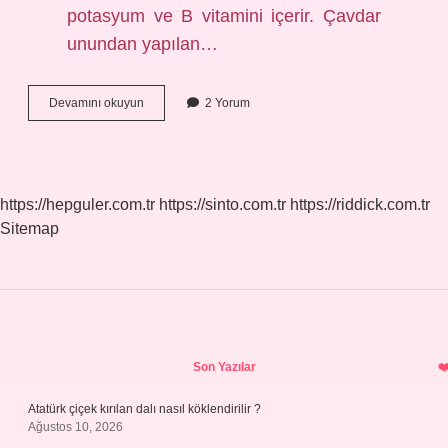
potasyum ve B vitamini içerir. Çavdar
unundan yapılan…
Tam
Devamını okuyun
2 Yorum
Buğday
Mı
Çavdar
Mı
https://hepguler.com.tr
https://sinto.com.tr
https://riddick.com.tr
Sitemap
Sidebar
Son Yazılar
Atatürk çiçek kırılan dalı nasıl köklendirilir ?
Ağustos 10, 2026