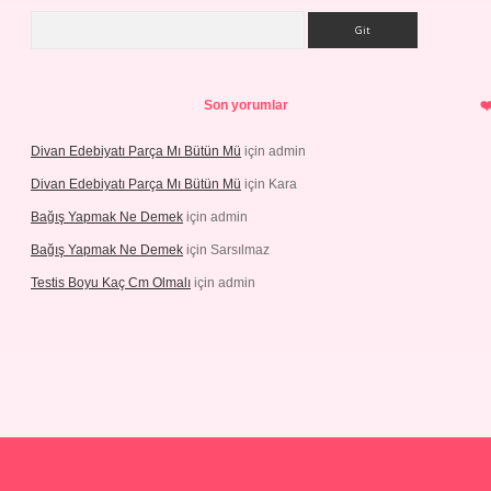
Arama
Son yorumlar
Divan Edebiyatı Parça Mı Bütün Mü
için
admin
Divan Edebiyatı Parça Mı Bütün Mü
için
Kara
Bağış Yapmak Ne Demek
için
admin
Bağış Yapmak Ne Demek
için
Sarsılmaz
Testis Boyu Kaç Cm Olmalı
için
admin
o giriş