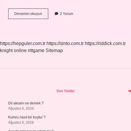
Sabun
Devamını okuyun
2 Yorum
Bazı
Yerine
Ne
Kullanılır
https://hepguler.com.tr
https://sinto.com.tr
https://riddick.com.tr
knight online
nttgame
Sitemap
Sidebar
Son Yazılar
Dil aksanı ne demek ?
Ağustos 6, 2026
Kumru nasıl bir kuştur ?
Ağustos 6, 2026