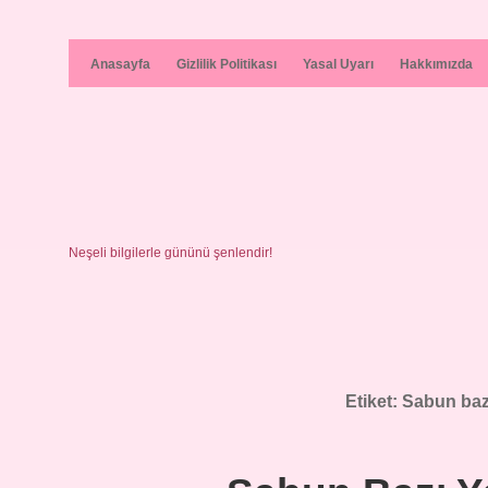
Anasayfa
Gizlilik Politikası
Yasal Uyarı
Hakkımızda
Neşeli bilgilerle gününü şenlendir!
Etiket:
Sabun baz