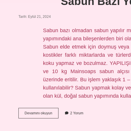
Sabun Bazı Ye
Tarih: Eylül 21, 2024
Sabun bazı olmadan sabun yapılır m
yapımındaki ana bileşenlerden biri 
Sabun elde etmek için doymuş veya d
kostikler farklı miktarlarda ve türler
koku yapmaz ve bozulmaz. YAPILIŞI:
ve 10 kg Mainsoaps sabun alçısı ile
üzerinde eritilir. Bu işlem yaklaşık 1
kullanılabilir? Sabun yapmak kolay ve 
olan kül, doğal sabun yapımında kull
Sabun
Devamını okuyun
2 Yorum
Bazı
Yerine
Ne