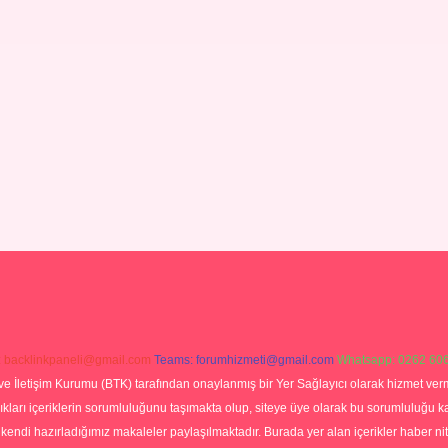
:
backlinkpaneli@gmail.com
Teams:
forumhizmeti@gmail.com
Whatsapp: 0262 606
ve İletişim Kurumu (BTK) tarafından onaylanmış bir Yer Sağlayıcı olarak hizmet verm
rı içeriklerin sorumluluğunu taşımakta olup, siteye üye olarak bu sorumluluğu kabul
a kendi hazırladığımız makaleler paylaşılmaktadır. Burada yer alan içerikler haber 