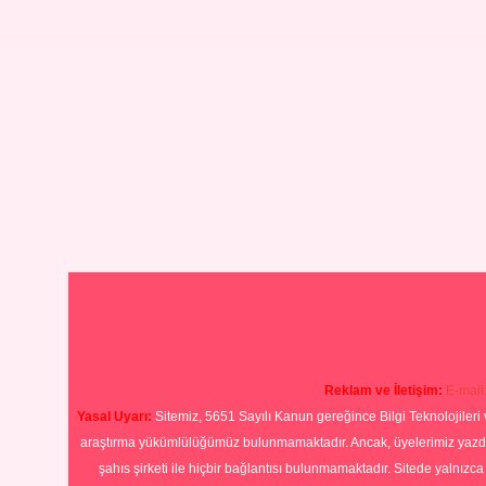
Reklam ve İletişim:
E-mail
Yasal Uyarı:
Sitemiz, 5651 Sayılı Kanun gereğince Bilgi Teknolojileri 
araştırma yükümlülüğümüz bulunmamaktadır. Ancak, üyelerimiz yazdıkla
şahıs şirketi ile hiçbir bağlantısı bulunmamaktadır. Sitede yalnızc