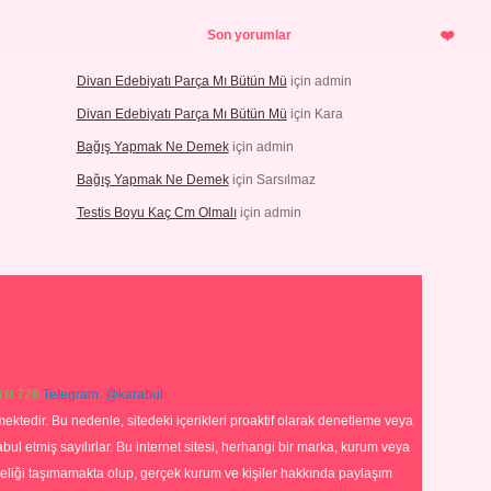
Son yorumlar
Divan Edebiyatı Parça Mı Bütün Mü
için
admin
Divan Edebiyatı Parça Mı Bütün Mü
için
Kara
Bağış Yapmak Ne Demek
için
admin
Bağış Yapmak Ne Demek
için
Sarsılmaz
Testis Boyu Kaç Cm Olmalı
için
admin
 0 726
Telegram: @karabul
ektedir. Bu nedenle, sitedeki içerikleri proaktif olarak denetleme veya
 etmiş sayılırlar. Bu internet sitesi, herhangi bir marka, kurum veya
niteliği taşımamakta olup, gerçek kurum ve kişiler hakkında paylaşım