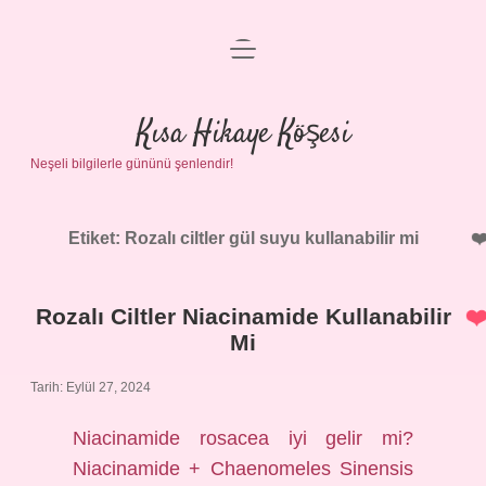
menüyü
Anasayfa
aç
Gizlilik Politikası
Kısa Hikaye Köşesi
Neşeli bilgilerle gününü şenlendir!
Yasal Uyarı
Hakkımızda
Etiket:
Rozalı ciltler gül suyu kullanabilir mi
Rozalı Ciltler Niacinamide Kullanabilir
Mi
Tarih: Eylül 27, 2024
Niacinamide rosacea iyi gelir mi?
Niacinamide + Chaenomeles Sinensis