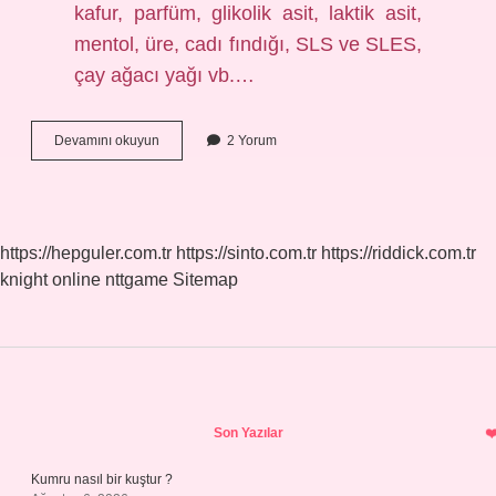
kafur, parfüm, glikolik asit, laktik asit,
mentol, üre, cadı fındığı, SLS ve SLES,
çay ağacı yağı vb.…
Rozalı
Devamını okuyun
2 Yorum
Ciltler
Niacinamide
Kullanabilir
Mi
https://hepguler.com.tr
https://sinto.com.tr
https://riddick.com.tr
knight online
nttgame
Sitemap
Sidebar
Son Yazılar
Kumru nasıl bir kuştur ?