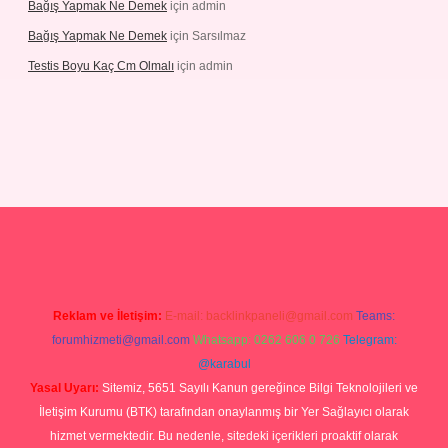
Bağış Yapmak Ne Demek
için
admin
Bağış Yapmak Ne Demek
için
Sarsılmaz
Testis Boyu Kaç Cm Olmalı
için
admin
no giriş
Reklam ve İletişim:
E-mail:
backlinkpaneli@gmail.com
Teams:
forumhizmeti@gmail.com
Whatsapp: 0262 606 0 726
Telegram:
@karabul
Yasal Uyarı:
Sitemiz, 5651 Sayılı Kanun gereğince Bilgi Teknolojileri ve
İletişim Kurumu (BTK) tarafından onaylanmış bir Yer Sağlayıcı olarak
hizmet vermektedir. Bu nedenle, sitedeki içerikleri proaktif olarak