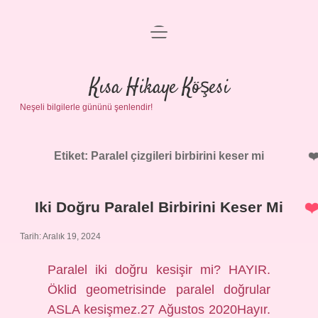
menüyü
Anasayfa
aç
Gizlilik Politikası
Kısa Hikaye Köşesi
Neşeli bilgilerle gününü şenlendir!
Yasal Uyarı
Hakkımızda
Etiket:
Paralel çizgileri birbirini keser mi
Iki Doğru Paralel Birbirini Keser Mi
Tarih: Aralık 19, 2024
Paralel iki doğru kesişir mi? HAYIR.
Öklid geometrisinde paralel doğrular
ASLA kesişmez.27 Ağustos 2020Hayır.