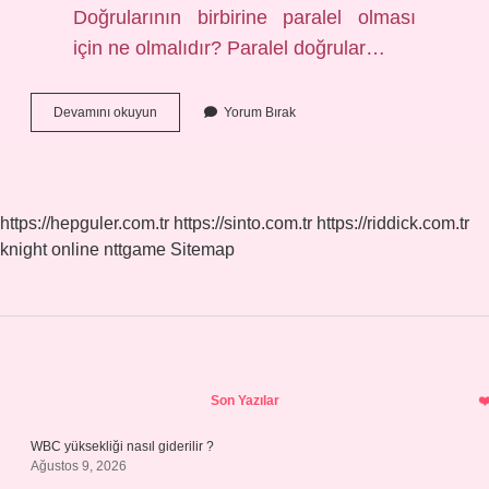
Doğrularının birbirine paralel olması
için ne olmalıdır? Paralel doğrular…
Iki
Devamını okuyun
Yorum Bırak
Doğru
Paralel
Birbirini
Keser
Mi
https://hepguler.com.tr
https://sinto.com.tr
https://riddick.com.tr
knight online
nttgame
Sitemap
Sidebar
Son Yazılar
WBC yüksekliği nasıl giderilir ?
Ağustos 9, 2026