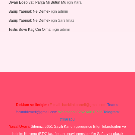
Divan Edebiyatı Parça Mı Bütün Mü
için
Kara
Bağış Yapmak Ne Demek
için
admin
Bağış Yapmak Ne Demek
için
Sarsılmaz
Testis Boyu Kaç Cm Olmalı
için
admin
riş
Reklam ve İletişim:
E-mail:
backlinkpaneli@gmail.com
Teams:
forumhizmeti@gmail.com
Whatsapp: 0262 606 0 726
Telegram:
@karabul
Yasal Uyarı:
Sitemiz, 5651 Sayılı Kanun gereğince Bilgi Teknolojileri ve
İletişim Kurumu (BTK) tarafından onaylanmış bir Yer Sağlayıcı olarak