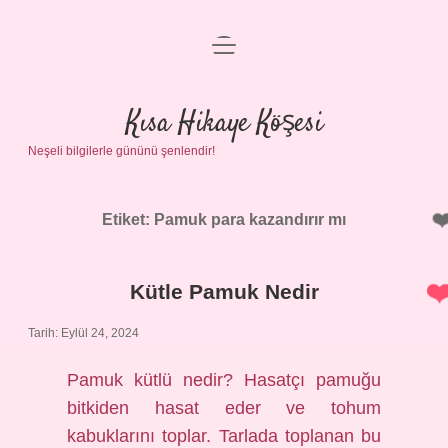
menüyü
Anasayfa
aç
Gizlilik Politikası
Kısa Hikaye Köşesi
Neşeli bilgilerle gününü şenlendir!
Yasal Uyarı
Hakkımızda
Etiket:
Pamuk para kazandırır mı
Kütle Pamuk Nedir
Tarih: Eylül 24, 2024
Pamuk kütlü nedir? Hasatçı pamuğu
bitkiden hasat eder ve tohum
kabuklarını toplar. Tarlada toplanan bu