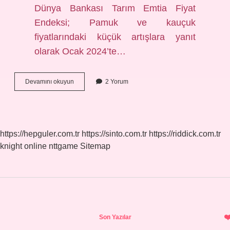
Dünya Bankası Tarım Emtia Fiyat
Endeksi; Pamuk ve kauçuk
fiyatlarındaki küçük artışlara yanıt
olarak Ocak 2024’te…
Kütle
Devamını okuyun
2 Yorum
Pamuk
Nedir
https://hepguler.com.tr
https://sinto.com.tr
https://riddick.com.tr
knight online
nttgame
Sitemap
Sidebar
Son Yazılar