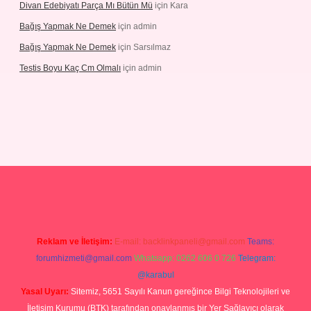
Divan Edebiyatı Parça Mı Bütün Mü
için
Kara
Bağış Yapmak Ne Demek
için
admin
Bağış Yapmak Ne Demek
için
Sarsılmaz
Testis Boyu Kaç Cm Olmalı
için
admin
no giriş
Reklam ve İletişim:
E-mail:
backlinkpaneli@gmail.com
Teams:
forumhizmeti@gmail.com
Whatsapp: 0262 606 0 726
Telegram:
@karabul
Yasal Uyarı:
Sitemiz, 5651 Sayılı Kanun gereğince Bilgi Teknolojileri ve
İletişim Kurumu (BTK) tarafından onaylanmış bir Yer Sağlayıcı olarak