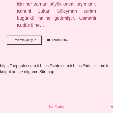
için her zaman büyük önem taşımıştır.
Kanuni Sultan Süleyman surları
bugünkü haline getirmiştir. Osmanlı
Kudüs’ü ne…
Kudüs
Devamını okuyun
Yorum Bırak
Krallığı
Ne
Zaman
Sona
Erdi
https://hepguler.com.tr
https://sinto.com.tr
https://riddick.com.tr
knight online
nttgame
Sitemap
Sidebar
Son Yazılar