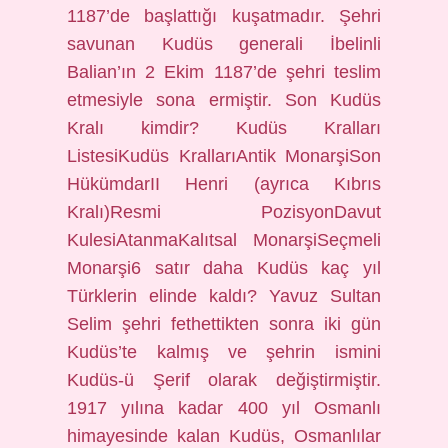
1187’de başlattığı kuşatmadır. Şehri
savunan Kudüs generali İbelinli
Balian’ın 2 Ekim 1187’de şehri teslim
etmesiyle sona ermiştir. Son Kudüs
Kralı kimdir? Kudüs Kralları
ListesiKudüs KrallarıAntik MonarşiSon
HükümdarII Henri (ayrıca Kıbrıs
Kralı)Resmi PozisyonDavut
KulesiAtanmaKalıtsal MonarşiSeçmeli
Monarşi6 satır daha Kudüs kaç yıl
Türklerin elinde kaldı? Yavuz Sultan
Selim şehri fethettikten sonra iki gün
Kudüs’te kalmış ve şehrin ismini
Kudüs-ü Şerif olarak değiştirmiştir.
1917 yılına kadar 400 yıl Osmanlı
himayesinde kalan Kudüs, Osmanlılar