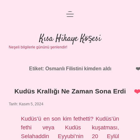
menüyü
Anasayfa
aç
Gizlilik Politikası
Kısa Hikaye Köşesi
Neşeli bilgilerle gününü şenlendir!
Yasal Uyarı
Hakkımızda
Etiket:
Osmanlı Filistini kimden aldı
Kudüs Krallığı Ne Zaman Sona Erdi
Tarih: Kasım 5, 2024
Kudüs’ü en son kim fethetti? Kudüs’ün
fethi veya Kudüs kuşatması,
Selahaddin Eyyubi’nin 20 Eylül