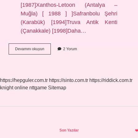
[1987]Xanthos-Letoon (Antalya –
Muğla) [ 1988 ] ]Safranbolu Şehri
(Karabük) [1994]Truva Antik Kenti
(Çanakkale) [1998]Daha…
Dünyanın
Devamını okuyun
2 Yorum
Ortak
Mirası
Ne
Demek
https://hepguler.com.tr
https://sinto.com.tr
https://riddick.com.tr
knight online
nttgame
Sitemap
Sidebar
Son Yazılar