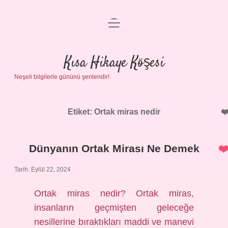
menüyü
Anasayfa
aç
Gizlilik Politikası
Kısa Hikaye Köşesi
Neşeli bilgilerle gününü şenlendir!
Yasal Uyarı
Hakkımızda
Etiket:
Ortak miras nedir
Dünyanın Ortak Mirası Ne Demek
Tarih: Eylül 22, 2024
Ortak miras nedir? Ortak miras,
insanların geçmişten geleceğe
nesillerine bıraktıkları maddi ve manevi