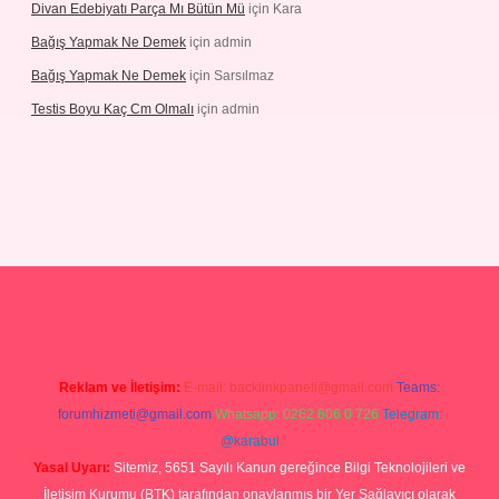
Divan Edebiyatı Parça Mı Bütün Mü
için
Kara
Bağış Yapmak Ne Demek
için
admin
Bağış Yapmak Ne Demek
için
Sarsılmaz
Testis Boyu Kaç Cm Olmalı
için
admin
ino giriş
Reklam ve İletişim:
E-mail:
backlinkpaneli@gmail.com
Teams:
forumhizmeti@gmail.com
Whatsapp: 0262 606 0 726
Telegram:
@karabul
Yasal Uyarı:
Sitemiz, 5651 Sayılı Kanun gereğince Bilgi Teknolojileri ve
İletişim Kurumu (BTK) tarafından onaylanmış bir Yer Sağlayıcı olarak