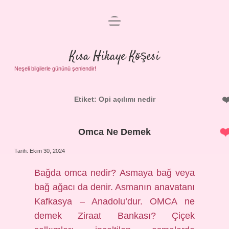
menüyü
Anasayfa
aç
Gizlilik Politikası
Kısa Hikaye Köşesi
Yasal Uyarı
Neşeli bilgilerle gününü şenlendir!
Hakkımızda
Etiket:
Opi açılımı nedir
Omca Ne Demek
Tarih: Ekim 30, 2024
Bağda omca nedir? Asmaya bağ veya
bağ ağacı da denir. Asmanın anavatanı
Kafkasya – Anadolu’dur. OMCA ne
demek Ziraat Bankası? Çiçek