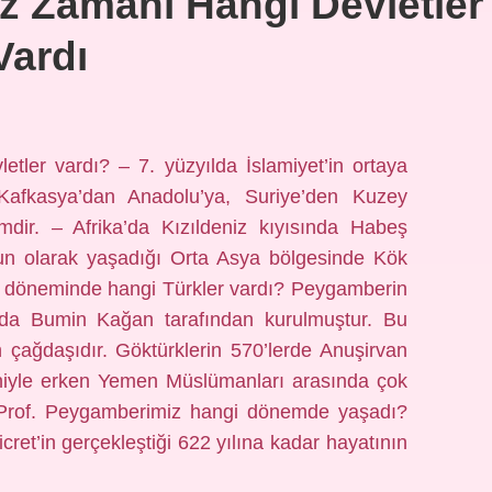
 Zamanı Hangi Devletler
Vardı
letler vardı? – 7. yüzyılda İslamiyet’in ortaya
Kafkasya’dan Anadolu’ya, Suriye’den Kuzey
mdir. – Afrika’da Kızıldeniz kıyısında Habeş
oğun olarak yaşadığı Orta Asya bölgesinde Kök
 döneminde hangi Türkler vardı? Peygamberin
da Bumin Kağan tarafından kurulmuştur. Bu
çağdaşıdır. Göktürklerin 570’lerde Anuşirvan
iyle erken Yemen Müslümanları arasında çok
r (Prof. Peygamberimiz hangi dönemde yaşadı?
t’in gerçekleştiği 622 yılına kadar hayatının