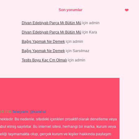
Son yorumlar
Divan Edebiyatı Parça Mı Bütün Mü
için
admin
Divan Edebiyatı Parça Mı Bütün Mü
için
Kara
Bağış Yapmak Ne Demek
için
admin
Bağış Yapmak Ne Demek
için
Sarsılmaz
Testis Boyu Kaç Cm Olmalı
için
admin
 0 726
Telegram: @karabul
ektedir. Bu nedenle, sitedeki içerikleri proaktif olarak denetleme veya
 etmiş sayılırlar. Bu internet sitesi, herhangi bir marka, kurum veya
niteliği taşımamakta olup, gerçek kurum ve kişiler hakkında paylaşım