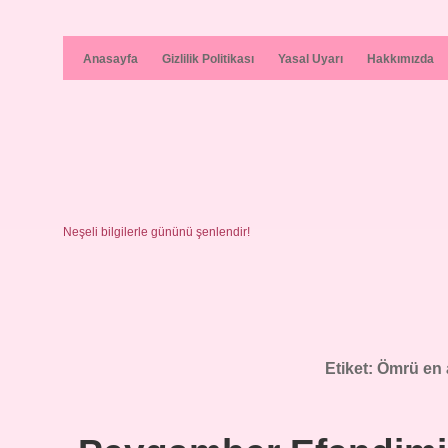
Anasayfa
Gizlilik Politikası
Yasal Uyarı
Hakkımızda
Neşeli bilgilerle gününü şenlendir!
Etiket:
Ömrü en 