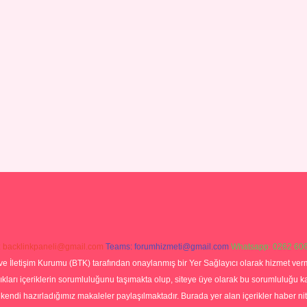
:
backlinkpaneli@gmail.com
Teams:
forumhizmeti@gmail.com
Whatsapp: 0262 606
ve İletişim Kurumu (BTK) tarafından onaylanmış bir Yer Sağlayıcı olarak hizmet verm
rı içeriklerin sorumluluğunu taşımakta olup, siteye üye olarak bu sorumluluğu kabul
a kendi hazırladığımız makaleler paylaşılmaktadır. Burada yer alan içerikler haber 