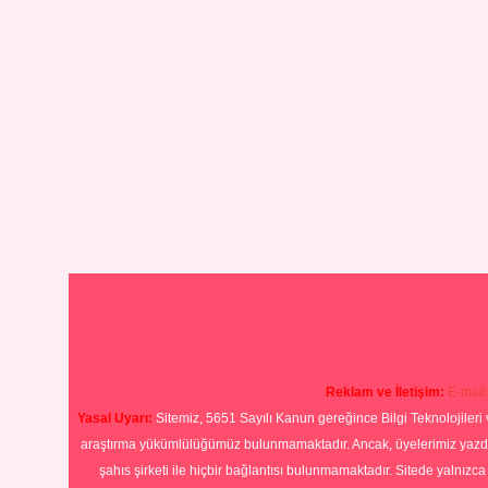
Reklam ve İletişim:
E-mail
Yasal Uyarı:
Sitemiz, 5651 Sayılı Kanun gereğince Bilgi Teknolojileri 
araştırma yükümlülüğümüz bulunmamaktadır. Ancak, üyelerimiz yazdıkla
şahıs şirketi ile hiçbir bağlantısı bulunmamaktadır. Sitede yalnızc