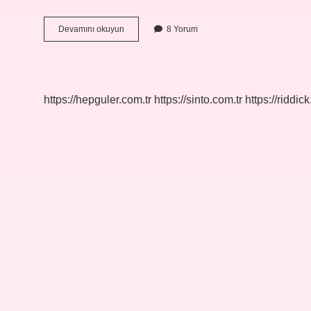
Peygamber
Devamını okuyun
8 Yorum
Efendimiz
Zamanı
Hangi
Devletler
Vardı
https://hepguler.com.tr
https://sinto.com.tr
https://riddic