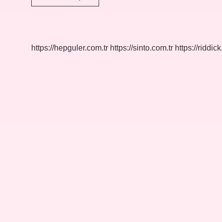
Başarısızlığı
Ne
Demek
https://hepguler.com.tr
https://sinto.com.tr
https://riddic