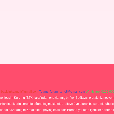
:
backlinkpaneli@gmail.com
Teams:
forumhizmeti@gmail.com
Whatsapp: 0262 606
ve İletişim Kurumu (BTK) tarafından onaylanmış bir Yer Sağlayıcı olarak hizmet verm
rı içeriklerin sorumluluğunu taşımakta olup, siteye üye olarak bu sorumluluğu kabul
a kendi hazırladığımız makaleler paylaşılmaktadır. Burada yer alan içerikler haber 