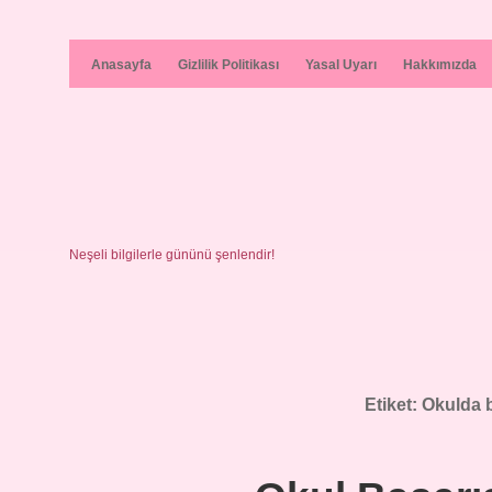
Anasayfa
Gizlilik Politikası
Yasal Uyarı
Hakkımızda
Neşeli bilgilerle gününü şenlendir!
Etiket:
Okulda b