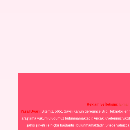
Reklam ve İletişim:
E-mail
Yasal Uyarı:
Sitemiz, 5651 Sayılı Kanun gereğince Bilgi Teknolojileri 
araştırma yükümlülüğümüz bulunmamaktadır. Ancak, üyelerimiz yazdıkla
şahıs şirketi ile hiçbir bağlantısı bulunmamaktadır. Sitede yalnızc