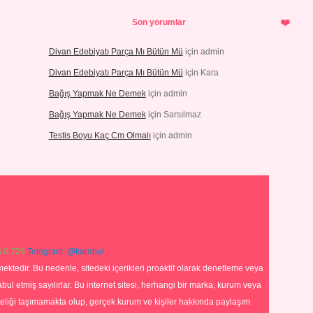
Son yorumlar
Divan Edebiyatı Parça Mı Bütün Mü
için
admin
Divan Edebiyatı Parça Mı Bütün Mü
için
Kara
Bağış Yapmak Ne Demek
için
admin
Bağış Yapmak Ne Demek
için
Sarsılmaz
Testis Boyu Kaç Cm Olmalı
için
admin
 0 726
Telegram: @karabul
ektedir. Bu nedenle, sitedeki içerikleri proaktif olarak denetleme veya
 etmiş sayılırlar. Bu internet sitesi, herhangi bir marka, kurum veya
niteliği taşımamakta olup, gerçek kurum ve kişiler hakkında paylaşım