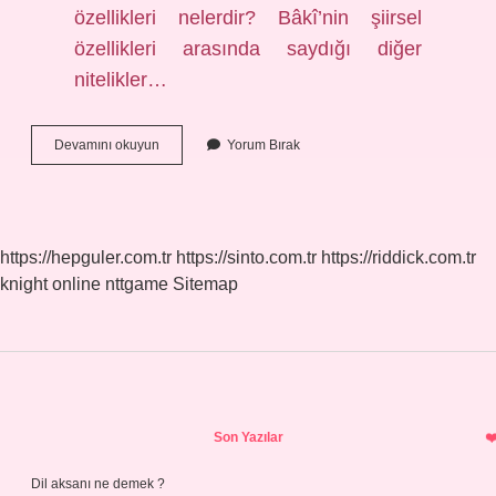
özellikleri nelerdir? Bâkî’nin şiirsel
özellikleri arasında saydığı diğer
nitelikler…
Bâkî
Devamını okuyun
Yorum Bırak
Ne
Tarz
Yazar
https://hepguler.com.tr
https://sinto.com.tr
https://riddick.com.tr
knight online
nttgame
Sitemap
Sidebar
Son Yazılar
Dil aksanı ne demek ?