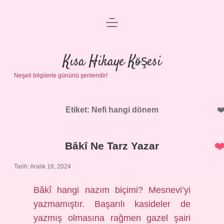
menüyü
Anasayfa
aç
Gizlilik Politikası
Kısa Hikaye Köşesi
Neşeli bilgilerle gününü şenlendir!
Yasal Uyarı
Hakkımızda
Etiket:
Nefi hangi dönem
Bâkî Ne Tarz Yazar
Tarih: Aralık 18, 2024
Bâkî hangi nazım biçimi? Mesnevi’yi
yazmamıştır. Başarılı kasideler de
yazmış olmasına rağmen gazel şairi