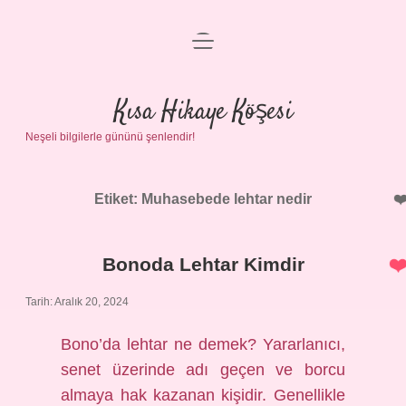
menüyü
Anasayfa
aç
Gizlilik Politikası
Kısa Hikaye Köşesi
Neşeli bilgilerle gününü şenlendir!
Yasal Uyarı
Hakkımızda
Etiket:
Muhasebede lehtar nedir
Bonoda Lehtar Kimdir
Tarih: Aralık 20, 2024
Bono’da lehtar ne demek? Yararlanıcı,
senet üzerinde adı geçen ve borcu
almaya hak kazanan kişidir. Genellikle