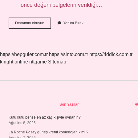
önce değerli belgelerin verildiği…
Bonoda
Devamını okuyun
Yorum Bırak
Lehtar
Kimdir
https://hepguler.com.tr
https://sinto.com.tr
https://riddick.com.tr
knight online
nttgame
Sitemap
Sidebar
Son Yazılar
Kutu kutu pense en az kaç kişiyle oynanır ?
Ağustos 8, 2026
La Roche Posay güneş kremi komedojenik mi ?
Ağustos 7, 2026