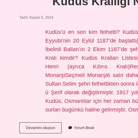
Kudüs Krallığı
Tarih: Kasım 5, 2024
Kudüs’ü en son kim fethetti? Kudüs
Eyyubi’nin 20 Eylül 1187’de başlatt
İbelinli Balian’ın 2 Ekim 1187’de şe
Kralı kimdir? Kudüs Kralları Liste
Henri (ayrıca Kıbrıs Kralı)Res
MonarşiSeçmeli Monarşi6 satır daha
Sultan Selim şehri fethettikten sonra 
ü Şerif olarak değiştirmiştir. 1917 
Kudüs, Osmanlılar için her zaman b
surları bugünkü haline getirmiştir. 
Kudüs
Devamını okuyun
Yorum Bırak
Krallığı