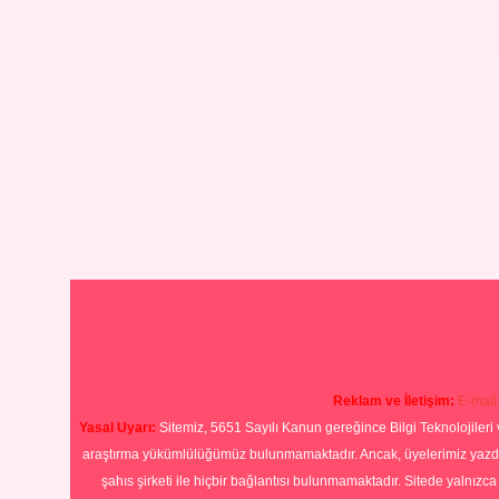
Reklam ve İletişim:
E-mail
Yasal Uyarı:
Sitemiz, 5651 Sayılı Kanun gereğince Bilgi Teknolojileri 
araştırma yükümlülüğümüz bulunmamaktadır. Ancak, üyelerimiz yazdıkla
şahıs şirketi ile hiçbir bağlantısı bulunmamaktadır. Sitede yalnızc