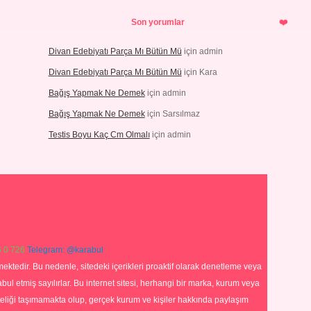
Son yorumlar
Divan Edebiyatı Parça Mı Bütün Mü
için
admin
Divan Edebiyatı Parça Mı Bütün Mü
için
Kara
Bağış Yapmak Ne Demek
için
admin
Bağış Yapmak Ne Demek
için
Sarsılmaz
Testis Boyu Kaç Cm Olmalı
için
admin
 0 726
Telegram: @karabul
ektedir. Bu nedenle, sitedeki içerikleri proaktif olarak denetleme veya
 etmiş sayılırlar. Bu internet sitesi, herhangi bir marka, kurum veya
niteliği taşımamakta olup, gerçek kurum ve kişiler hakkında paylaşım