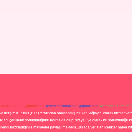
:
backlinkpaneli@gmail.com
Teams:
forumhizmeti@gmail.com
Whatsapp: 0262 606
ve İletişim Kurumu (BTK) tarafından onaylanmış bir Yer Sağlayıcı olarak hizmet verm
rı içeriklerin sorumluluğunu taşımakta olup, siteye üye olarak bu sorumluluğu kabul
a kendi hazırladığımız makaleler paylaşılmaktadır. Burada yer alan içerikler haber 