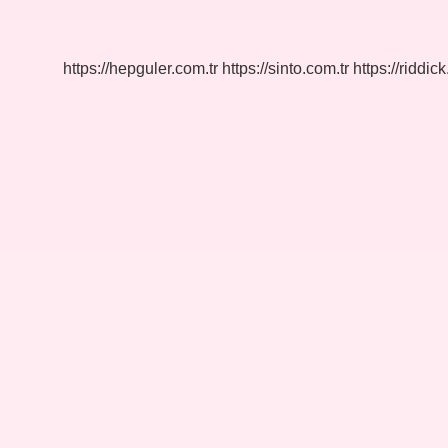
Ne
Zaman
Sona
Erdi
https://hepguler.com.tr
https://sinto.com.tr
https://riddic