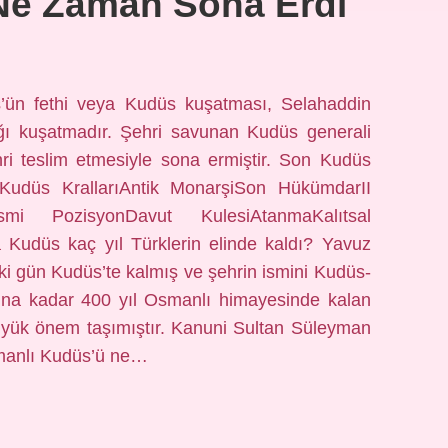
 Ne Zaman Sona Erdi
’ün fethi veya Kudüs kuşatması, Selahaddin
ığı kuşatmadır. Şehri savunan Kudüs generali
hri teslim etmesiyle sona ermiştir. Son Kudüs
siKudüs KrallarıAntik MonarşiSon HükümdarII
mi PozisyonDavut KulesiAtanmaKalıtsal
 Kudüs kaç yıl Türklerin elinde kaldı? Yavuz
iki gün Kudüs’te kalmış ve şehrin ismini Kudüs-
yılına kadar 400 yıl Osmanlı himayesinde kalan
üyük önem taşımıştır. Kanuni Sultan Süleyman
Osmanlı Kudüs’ü ne…