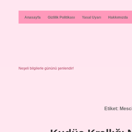
Anasayfa
Gizlilik Politikası
Yasal Uyarı
Hakkımızda
Neşeli bilgilerle gününü şenlendir!
Etiket:
Mesci