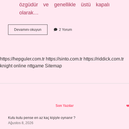
özgüdür ve genellikle üstü kapalı
olarak…
Kapalı
Devamını okuyun
2 Yorum
Pide
Hangi
Yöreye
Ait
https://hepguler.com.tr
https://sinto.com.tr
https://riddick.com.tr
knight online
nttgame
Sitemap
Sidebar
Son Yazılar
Kutu kutu pense en az kaç kişiyle oynanır ?
Ağustos 8, 2026