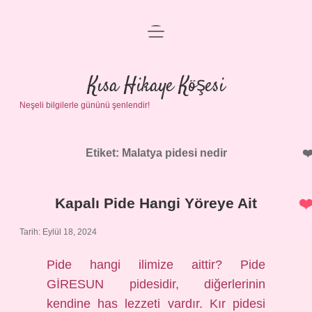
menüyü
Anasayfa
aç
Gizlilik Politikası
Kısa Hikaye Köşesi
Neşeli bilgilerle gününü şenlendir!
Yasal Uyarı
Hakkımızda
Etiket:
Malatya pidesi nedir
Kapalı Pide Hangi Yöreye Ait
Tarih: Eylül 18, 2024
Pide hangi ilimize aittir? Pide
GİRESUN pidesidir, diğerlerinin
kendine has lezzeti vardır. Kır pidesi