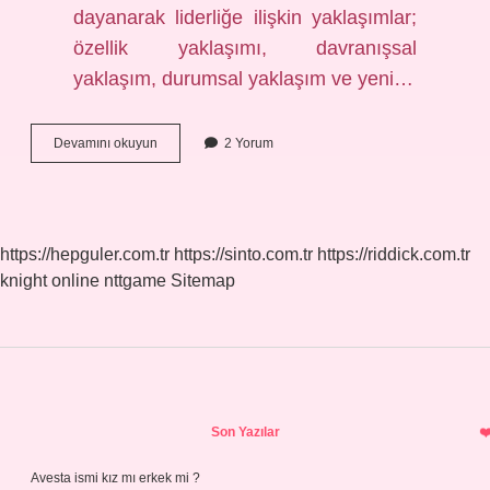
dayanarak liderliğe ilişkin yaklaşımlar;
özellik yaklaşımı, davranışsal
yaklaşım, durumsal yaklaşım ve yeni…
Kaç
Devamını okuyun
2 Yorum
Tip
Liderlik
Vardır
https://hepguler.com.tr
https://sinto.com.tr
https://riddick.com.tr
knight online
nttgame
Sitemap
Sidebar
Son Yazılar
Avesta ismi kız mı erkek mi ?