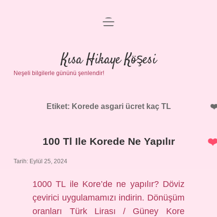
menüyü
Anasayfa
aç
Gizlilik Politikası
Kısa Hikaye Köşesi
Neşeli bilgilerle gününü şenlendir!
Yasal Uyarı
Hakkımızda
Etiket:
Korede asgari ücret kaç TL
100 Tl Ile Korede Ne Yapılır
Tarih: Eylül 25, 2024
1000 TL ile Kore’de ne yapılır? Döviz
çevirici uygulamamızı indirin. Dönüşüm
oranları Türk Lirası / Güney Kore