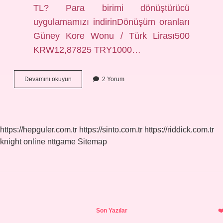
TL? Para birimi dönüştürücü
uygulamamızı indirinDönüşüm oranları
Güney Kore Wonu / Türk Lirası500
KRW12,87825 TRY1000…
100
Devamını okuyun
2 Yorum
Tl
Ile
Korede
Ne
Yapılır
https://hepguler.com.tr
https://sinto.com.tr
https://riddick.com.tr
knight online
nttgame
Sitemap
Sidebar
Son Yazılar