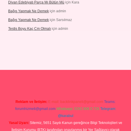
Divan Edebiyatı Parça Mı Bütün Mü
için
Kara
Bağış Yapmak Ne Demek
için
admin
Bağış Yapmak Ne Demek
için
Sarsılmaz
Testis Boyu Kaç Cm Olmalı
için
admin
ino giriş
Reklam ve İletişim:
E-mail:
backlinkpaneli@gmail.com
Teams:
forumhizmeti@gmail.com
Whatsapp: 0262 606 0 726
Telegram:
@karabul
Yasal Uyarı:
Sitemiz, 5651 Sayılı Kanun gereğince Bilgi Teknolojileri ve
İletişim Kurumu (BTK) tarafından onaylanmış bir Yer Sağlayıcı olarak